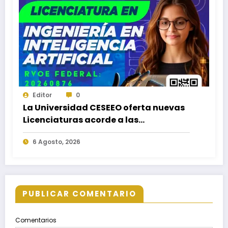
Editor
0
La Universidad CESEEO oferta nuevas
Licenciaturas acorde a las
necesidades educativas de los
6 Agosto, 2026
egresados de escuelas del nivel medio
superior
PUBLICAR COMENTARIO
Comentarios