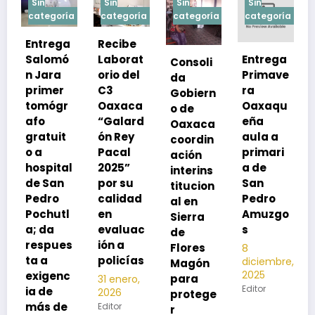
Sin
Sin
Sin
Sin
a
categoría
categoría
categoría
categoría
Recibe
Laborat
Entrega
Consoli
Exhorta
orio del
Primave
da
SSO a
C3
ra
Gobiern
vacuna
Oaxaca
Oaxaqu
o de
rse de
“Galard
eña
Oaxaca
neumoc
ón Rey
aula a
coordin
oco
Pacal
primari
ación
para
l
2025”
a de
interins
preveni
por su
San
titucion
r la
calidad
Pedro
al en
neumon
en
Amuzgo
Sierra
ía
evaluac
s
de
13
s
ión a
Flores
8
noviembre,
policías
diciembre,
2025
Magón
2025
Editor
para
31 enero,
Editor
2026
protege
Editor
r