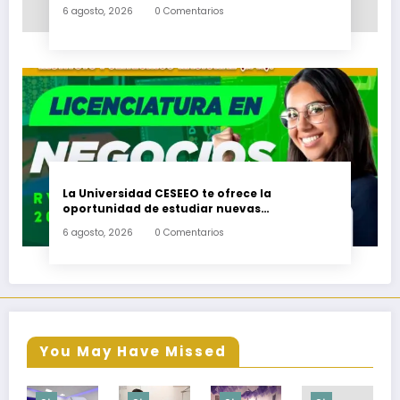
6 agosto, 2026
0 Comentarios
La Universidad CESEEO te ofrece la
oportunidad de estudiar nuevas
Licenciaturas en los Campus Oaxaca, Puerto
6 agosto, 2026
0 Comentarios
Escondido, Ixtepec y en la Matriz Juchitán.
You May Have Missed