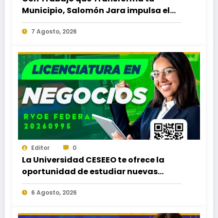
Municipio, Salomón Jara impulsa el
desarrollo de Santiago Minas
7 Agosto, 2026
Editor
0
La Universidad CESEEO te ofrece la
oportunidad de estudiar nuevas
Licenciaturas en los Campus Oaxaca,
6 Agosto, 2026
Puerto Escondido, Ixtepec y en la
Matriz Juchitán.