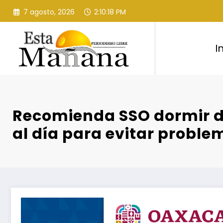
Saltar
7 agosto, 2026
2:10:19 PM
al
contenido
I
Recomienda SSO dormir de
al día para evitar proble