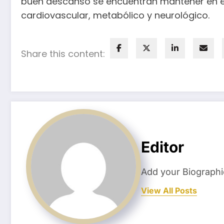
buen descanso se encuentran mantener en eq
cardiovascular, metabólico y neurológico.
Share this content:
Editor
Add your Biographi
View All Posts