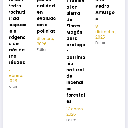
titucion
r la
calidad
Pedro
al en
neumon
en
Amuzgo
Sierra
ía
evaluac
s
de
13
s
ión a
Flores
8
noviembre,
policías
diciembre,
2025
Magón
2025
Editor
para
31 enero,
Editor
2026
protege
Editor
r
patrimo
nio
natural
de
incendi
os
forestal
es
17 enero,
2026
Editor