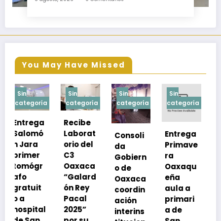
Tenango
You May Have Missed
Sin
Sin
Sin
Sin
a
categoría
categoría
categoría
categoría
Recibe
Laborat
Entrega
Consoli
Exhorta
orio del
Primave
da
SSO a
C3
ra
Gobiern
vacuna
Oaxaca
Oaxaqu
o de
rse de
“Galard
eña
Oaxaca
neumoc
ón Rey
aula a
coordin
oco
Pacal
primari
ación
para
l
2025”
a de
interins
preveni
por su
San