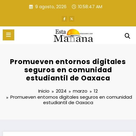
Saltar
9 agosto, 2026
10:58:48 AM
al
contenido
Promueven entornos digitales
seguros en comunidad
estudiantil de Oaxaca
Inicio
2024
marzo
12
Promueven entornos digitales seguros en comunidad
estudiantil de Oaxaca