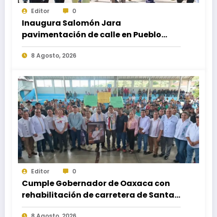
Editor
0
Inaugura Salomón Jara
pavimentación de calle en Pueblo
Nuevo; fortalece movilidad y
8 Agosto, 2026
conectividad
Editor
0
Cumple Gobernador de Oaxaca con
rehabilitación de carretera de Santa
María Ecatepec
8 Agosto, 2026