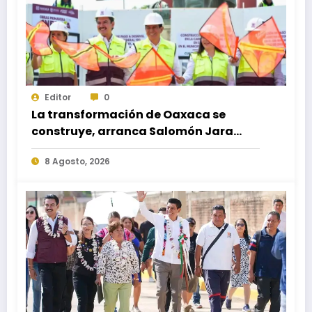
Editor
0
La transformación de Oaxaca se
construye, arranca Salomón Jara
obra del paso a desnivel en la
8 Agosto, 2026
carretera federal 190 kilómetro 184 +
300