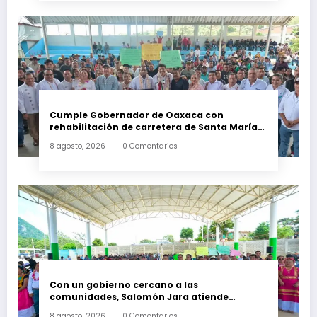
Cumple Gobernador de Oaxaca con
rehabilitación de carretera de Santa María
Ecatepec
8 agosto, 2026
0 Comentarios
Con un gobierno cercano a las
comunidades, Salomón Jara atiende
necesidades apremiantes de San Miguel
8 agosto, 2026
0 Comentarios