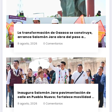
La transformación de Oaxaca se construye,
arranca Salomón Jara obra del paso a
desnivel en la carretera federal 190
8 agosto, 2026
0 Comentarios
kilómetro 184 + 300
Inaugura Salomón Jara pavimentación de
calle en Pueblo Nuevo; fortalece movilidad y
conectividad
8 agosto, 2026
0 Comentarios