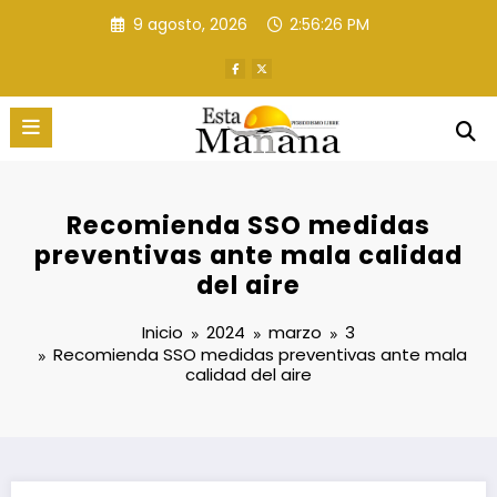
Saltar
9 agosto, 2026
2:56:27 PM
al
contenido
Recomienda SSO medidas
preventivas ante mala calidad
del aire
Inicio
2024
marzo
3
Recomienda SSO medidas preventivas ante mala
calidad del aire