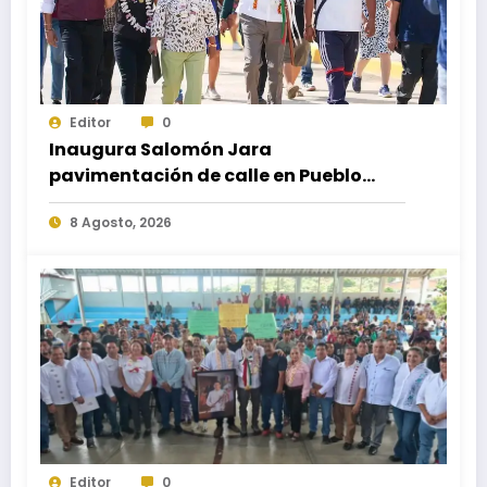
Editor
0
Inaugura Salomón Jara
pavimentación de calle en Pueblo
Nuevo; fortalece movilidad y
8 Agosto, 2026
conectividad
Editor
0