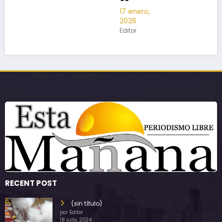
17 enero,
2026
Editor
RECENT POST
(sin título)
por Editor
18 julio, 2024