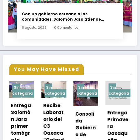
Con un gobierno cercano a las
comunidades, Salomón Jara atiende
necesidades apremiantes de San Miguel
8 agosto, 2026
0 Comentarios
Tenango
You May Have Missed
Sin
Sin
Sin
Sin
a
categoría
categoría
categoría
categoría
a
Recibe
Laborat
Entrega
Consoli
Exhorta
orio del
Primave
da
SSO a
C3
ra
Gobiern
vacuna
Oaxaca
Oaxaqu
o de
rse de
“Galard