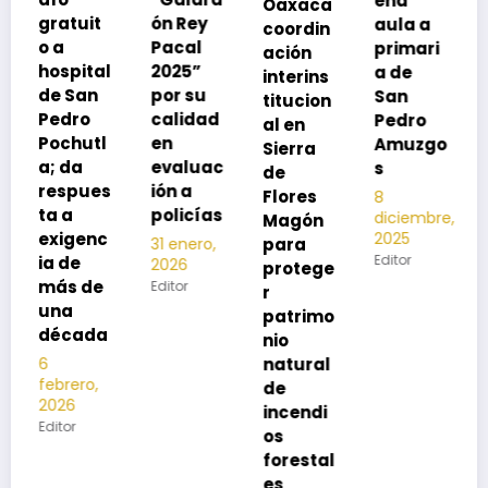
eña
Oaxaca
neumoc
ón Rey
aula a
coordin
oco
Pacal
primari
ación
para
l
2025”
a de
interins
preveni
por su
San
titucion
r la
calidad
Pedro
al en
neumon
en
Amuzgo
Sierra
ía
evaluac
s
de
13
s
ión a
Flores
8
noviembre,
policías
diciembre,
2025
Magón
2025
c
Editor
para
31 enero,
Editor
2026
protege
Editor
r
patrimo
a
nio
natural
de
incendi
os
forestal
es