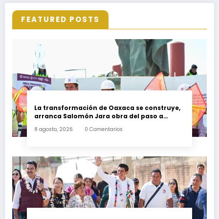
FEATURED POSTS
La transformación de Oaxaca se construye,
arranca Salomón Jara obra del paso a
desnivel en la carretera federal 190
8 agosto, 2026
0 Comentarios
kilómetro 184 + 300