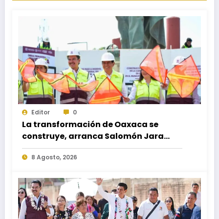
Editor
0
La transformación de Oaxaca se
construye, arranca Salomón Jara
obra del paso a desnivel en la
8 Agosto, 2026
carretera federal 190 kilómetro 184 +
300