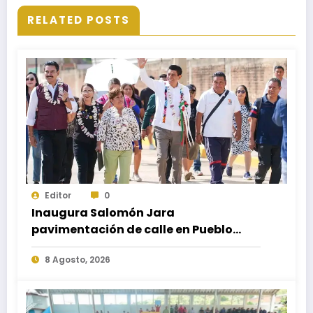
RELATED POSTS
Editor
0
Inaugura Salomón Jara
pavimentación de calle en Pueblo
Nuevo; fortalece movilidad y
8 Agosto, 2026
conectividad