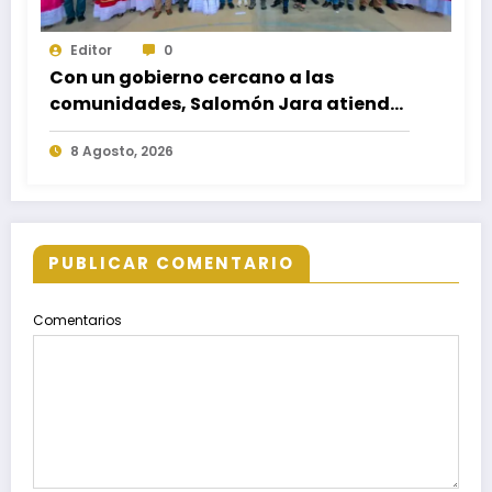
Editor
0
Con un gobierno cercano a las
comunidades, Salomón Jara atiende
necesidades apremiantes de San
8 Agosto, 2026
Miguel Tenango
PUBLICAR COMENTARIO
Comentarios