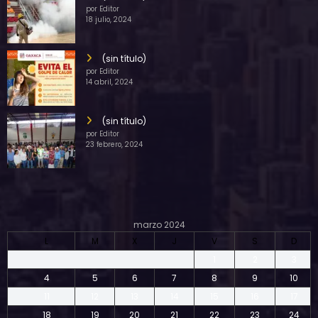
por Editor
18 julio, 2024
(sin título)
por Editor
14 abril, 2024
(sin título)
por Editor
23 febrero, 2024
marzo 2024
L
M
X
J
V
S
D
1
2
3
4
5
6
7
8
9
10
11
12
13
14
15
16
17
18
19
20
21
22
23
24