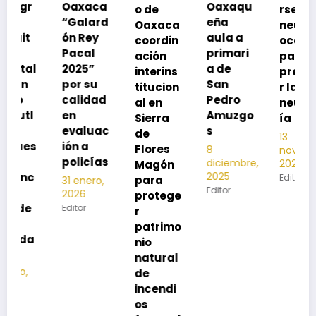
Oaxaca
Oaxaqu
o de
rse de
“Galard
eña
Oaxaca
neumoc
ón Rey
aula a
coordin
oco
Pacal
primari
ación
para
2025”
a de
interins
preveni
por su
San
titucion
r la
calidad
Pedro
al en
neumon
en
Amuzgo
Sierra
ía
evaluac
s
de
13
ión a
Flores
8
noviembre,
1
policías
diciembre,
2025
Magón
2025
Editor
para
31 enero,
Editor
2026
protege
E
Editor
r
patrimo
nio
natural
de
incendi
os