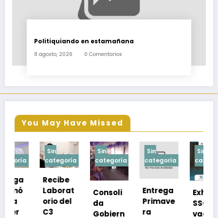
Politiquiando en estamañana
8 agosto, 2026
0 Comentarios
You May Have Missed
Sin
Sin
Sin
Sin
categoría
categoría
categoría
categoría
Recibe
Laborat
Entrega
Consoli
Exhorta
orio del
Primave
da
SSO a
C3
ra
Gobiern
vacuna