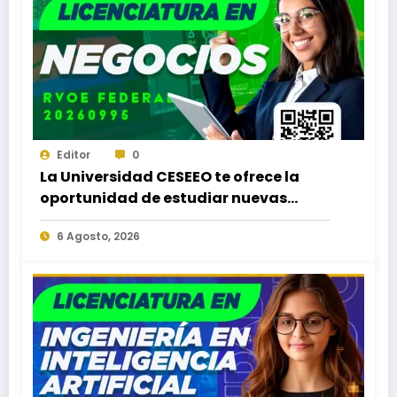
Editor
0
La Universidad CESEEO te ofrece la
oportunidad de estudiar nuevas
Licenciaturas en los Campus Oaxaca,
6 Agosto, 2026
Puerto Escondido, Ixtepec y en la
Matriz Juchitán.