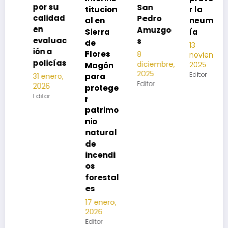
por su
San
titucion
r la
ad
calidad
Pedro
al en
neumon
inv
en
Amuzgo
Sierra
ía
202
evaluac
s
de
202
13
ión a
Flores
8
noviembre,
12
policías
diciembre,
2025
Magón
nov
2025
Editor
para
31 enero,
202
Editor
2026
protege
Edito
Editor
r
patrimo
nio
natural
de
incendi
os
forestal
es
17 enero,
2026
Editor