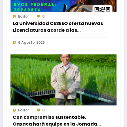
Editor
0
La Universidad CESEEO oferta nuevas
Licenciaturas acorde a las
necesidades educativas de los
6 Agosto, 2026
egresados de escuelas del nivel medio
superior
Editor
0
Con compromiso sustentable,
Oaxaca hará equipo en la Jornada