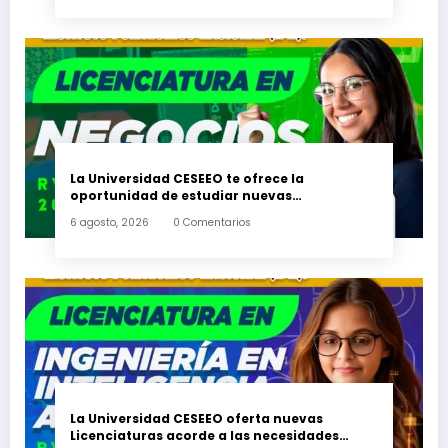
La Universidad CESEEO te ofrece la
oportunidad de estudiar nuevas
Licenciaturas en los Campus Oaxaca, Puerto
6 agosto, 2026
0 Comentarios
Escondido, Ixtepec y en la Matriz Juchitán.
La Universidad CESEEO oferta nuevas
Licenciaturas acorde a las necesidades