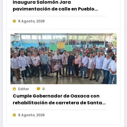
Inaugura Salomón Jara
pavimentación de calle en Pueblo
Nuevo; fortalece movilidad y
8 Agosto, 2026
conectividad
Editor
0
Cumple Gobernador de Oaxaca con
rehabilitación de carretera de Santa
María Ecatepec
8 Agosto, 2026