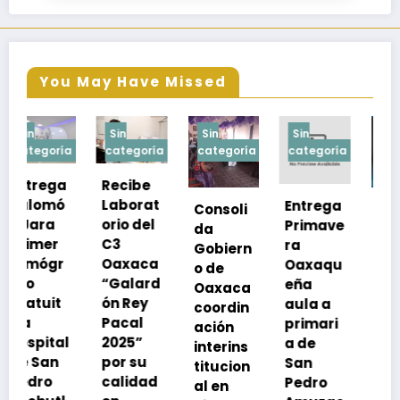
You May Have Missed
Sin
Sin
Sin
Sin
a
categoría
categoría
categoría
categoría
Recibe
Laborat
Entrega
Consoli
Exhorta
orio del
Primave
da
SSO a
C3
ra
Gobiern
vacuna
Oaxaca
Oaxaqu
o de
rse de
“Galard
eña
Oaxaca
neumoc
ón Rey
aula a
coordin
oco
Pacal
primari
ación
para
l
2025”
a de
interins
preveni
por su
San
titucion
r la
calidad
Pedro
al en
neumon