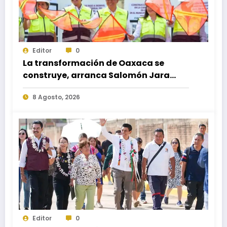
Editor
0
La transformación de Oaxaca se
construye, arranca Salomón Jara
obra del paso a desnivel en la
8 Agosto, 2026
carretera federal 190 kilómetro 184 +
300
Editor
0