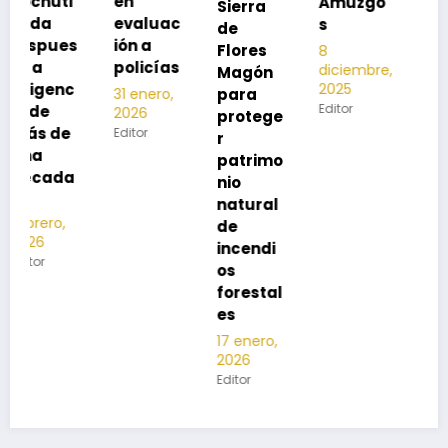
en
Amuzgo
Sierra
ía
evaluac
s
de
13
s
ión a
Flores
8
noviembre,
policías
diciembre,
2025
Magón
2025
Editor
para
31 enero,
Editor
2026
protege
Editor
r
patrimo
nio
natural
de
incendi
os
forestal
es
17 enero,
2026
Editor