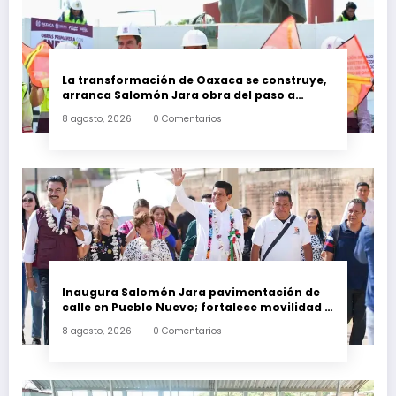
La transformación de Oaxaca se construye,
arranca Salomón Jara obra del paso a
desnivel en la carretera federal 190
8 agosto, 2026
0 Comentarios
kilómetro 184 + 300
Inaugura Salomón Jara pavimentación de
calle en Pueblo Nuevo; fortalece movilidad y
conectividad
8 agosto, 2026
0 Comentarios