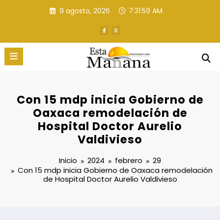
Saltar
9 agosto, 2026
7:32:00 AM
al
contenido
Con 15 mdp inicia Gobierno de
Oaxaca remodelación de
Hospital Doctor Aurelio
Valdivieso
Inicio
2024
febrero
29
Con 15 mdp inicia Gobierno de Oaxaca remodelación
de Hospital Doctor Aurelio Valdivieso