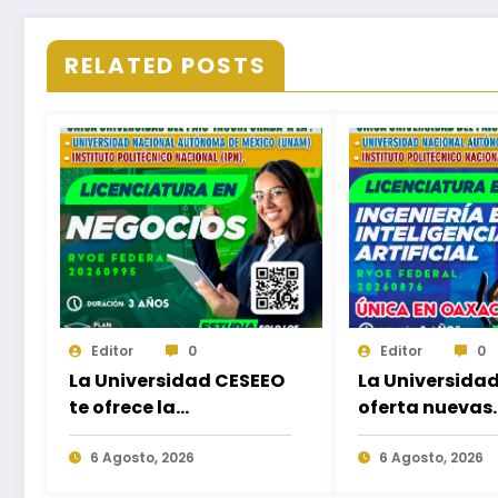
RELATED POSTS
Editor
0
Editor
0
La Universidad CESEEO
La Universida
te ofrece la
oferta nuevas
oportunidad de
Licenciaturas 
estudiar nuevas
6 Agosto, 2026
las necesidad
6 Agosto, 2026
Licenciaturas en los
educativas de 