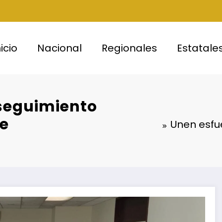
nicio
Nacional
Regionales
Estatale
 seguimiento
de
Unen esfue