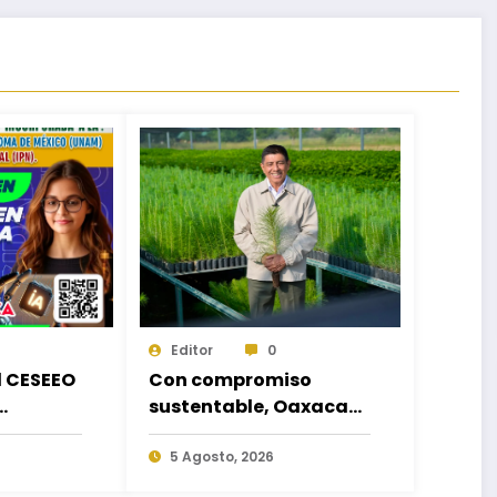
Editor
0
d CESEEO
Con compromiso
sustentable, Oaxaca
acorde a
hará equipo en la
es
Jornada Nacional de
5 Agosto, 2026
los
Reforestación 2026