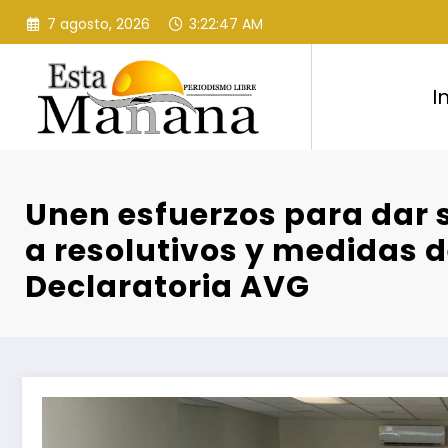
Saltar
7 agosto, 2026
3:22:48 AM
al
contenido
I
Unen esfuerzos para dar
a resolutivos y medidas 
Declaratoria AVG