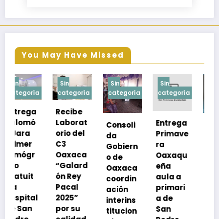
You May Have Missed
Sin
Sin
Sin
Sin
a
categoría
categoría
categoría
categoría
Recibe
Laborat
Entrega
Consoli
Exhorta
orio del
Primave
da
SSO a
C3
ra
Gobiern
vacuna
Oaxaca
Oaxaqu
o de
rse de
“Galard
eña
Oaxaca
neumoc
ón Rey
aula a
coordin
oco
Pacal
primari
ación
para
l
2025”
a de
interins
preveni
por su
San
titucion
r la