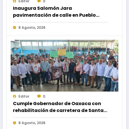
Editor
0
Inaugura Salomón Jara
pavimentación de calle en Pueblo
Nuevo; fortalece movilidad y
8 Agosto, 2026
conectividad
Editor
0
Cumple Gobernador de Oaxaca con
rehabilitación de carretera de Santa
María Ecatepec
8 Agosto, 2026