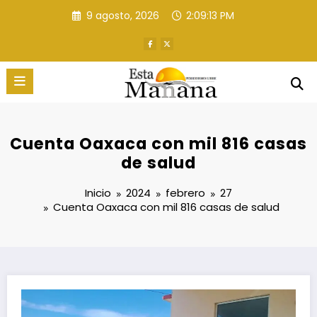
Saltar
9 agosto, 2026
2:09:14 PM
al
contenido
Cuenta Oaxaca con mil 816 casas
de salud
Inicio
2024
febrero
27
Cuenta Oaxaca con mil 816 casas de salud