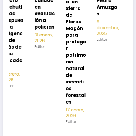
calidad
Pedro
al en
neumon
en
Amuzgo
Sierra
ía
evaluac
s
de
13
s
ión a
Flores
8
noviembre,
policías
diciembre,
2025
Magón
2025
Editor
para
31 enero,
Editor
2026
protege
Editor
r
patrimo
nio
natural
de
incendi
os
forestal
es
17 enero,
2026
Editor