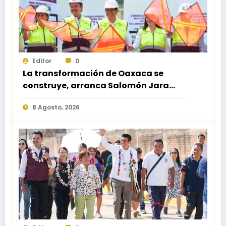
Editor
0
La transformación de Oaxaca se
construye, arranca Salomón Jara
obra del paso a desnivel en la
8 Agosto, 2026
carretera federal 190 kilómetro 184 +
300