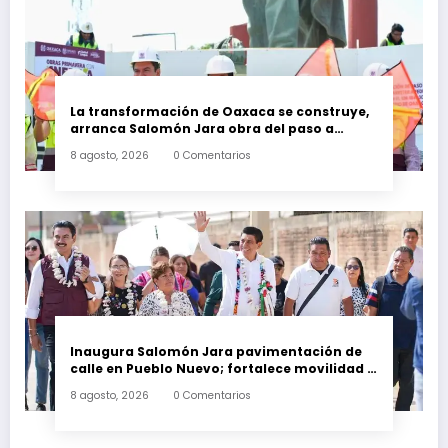
La transformación de Oaxaca se construye,
arranca Salomón Jara obra del paso a
desnivel en la carretera federal 190
8 agosto, 2026
0 Comentarios
kilómetro 184 + 300
Inaugura Salomón Jara pavimentación de
calle en Pueblo Nuevo; fortalece movilidad y
conectividad
8 agosto, 2026
0 Comentarios