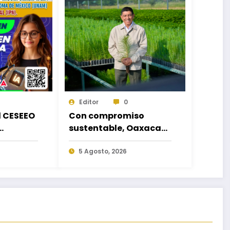
Editor
0
d CESEEO
Con compromiso
sustentable, Oaxaca
acorde a
hará equipo en la
es
Jornada Nacional de
5 Agosto, 2026
los
Reforestación 2026
escuelas
o