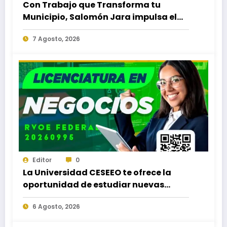
Con Trabajo que Transforma tu
Municipio, Salomón Jara impulsa el
desarrollo de Santiago Minas
7 Agosto, 2026
Editor
0
La Universidad CESEEO te ofrece la
oportunidad de estudiar nuevas
Licenciaturas en los Campus Oaxaca,
6 Agosto, 2026
Puerto Escondido, Ixtepec y en la
Matriz Juchitán.