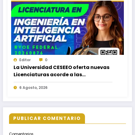
Editor
0
La Universidad CESEEO oferta nuevas
Licenciaturas acorde a las
necesidades educativas de los
6 Agosto, 2026
egresados de escuelas del nivel medio
superior
PUBLICAR COMENTARIO
Comentarios