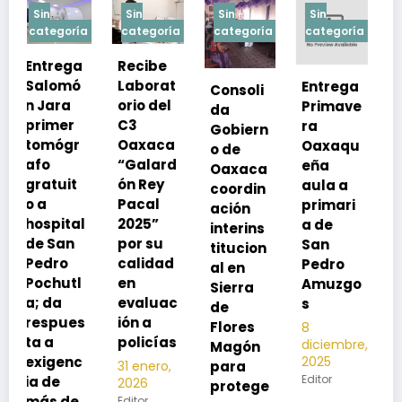
Sin
Sin
Sin
Sin
a
categoría
categoría
categoría
categoría
Recibe
Laborat
Entrega
Consoli
Exhorta
orio del
Primave
da
SSO a
C3
ra
Gobiern
vacuna
Oaxaca
Oaxaqu
o de
rse de
“Galard
eña
Oaxaca
neumoc
ón Rey
aula a
coordin
oco
Pacal
primari
ación
para
l
2025”
a de
interins
preveni
por su
San
titucion
r la
calidad
Pedro
al en
neumon
en
Amuzgo
Sierra
ía
evaluac
s
de
13
s
ión a
Flores
8
noviembre,
policías
diciembre,
2025
Magón
2025
Editor
para
31 enero,
Editor
2026
protege
Editor