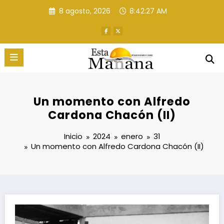
Saltar
8 agosto, 2026
8:42:28 AM
al
contenido
Un momento con Alfredo
Cardona Chacón (II)
Inicio
2024
enero
31
Un momento con Alfredo Cardona Chacón (II)