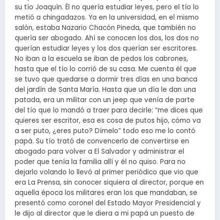
su tío Joaquín. Él no quería estudiar leyes, pero el tío lo
metió a chingadazos. Ya en la universidad, en el mismo
salón, estaba Nazario Chacón Pineda, que también no
quería ser abogado. Ahí se conocen los dos, los dos no
querían estudiar leyes y los dos querían ser escritores.
No iban a la escuela se iban de pedos los cabrones,
hasta que el tío lo corrió de su casa. Me cuenta él que
se tuvo que quedarse a dormir tres días en una banca
del jardín de Santa María. Hasta que un día le dan una
patada, era un militar con un jeep que venía de parte
del tío que lo mandó a traer para decirle: “me dices que
quieres ser escritor, esa es cosa de putos hijo, cómo va
a ser puto, ¿eres puto? Dímelo” todo eso me lo contó
papá. Su tío trató de convencerlo de convertirse en
abogado para volver a El Salvador y administrar el
poder que tenía la familia allí y él no quiso. Para no
dejarlo volando lo llevó al primer periódico que vio que
era La Prensa, sin conocer siquiera al director, porque en
aquella época los militares eran los que mandaban, se
presentó como coronel del Estado Mayor Presidencial y
le dijo al director que le diera a mi papá un puesto de