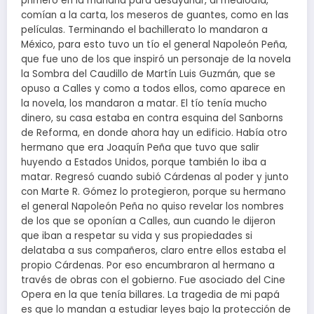
primero en la mañana para desayunar, al mediodía,
comían a la carta, los meseros de guantes, como en las
películas. Terminando el bachillerato lo mandaron a
México, para esto tuvo un tío el general Napoleón Peña,
que fue uno de los que inspiró un personaje de la novela
la Sombra del Caudillo de Martín Luis Guzmán, que se
opuso a Calles y como a todos ellos, como aparece en
la novela, los mandaron a matar. El tío tenía mucho
dinero, su casa estaba en contra esquina del Sanborns
de Reforma, en donde ahora hay un edificio. Había otro
hermano que era Joaquín Peña que tuvo que salir
huyendo a Estados Unidos, porque también lo iba a
matar. Regresó cuando subió Cárdenas al poder y junto
con Marte R. Gómez lo protegieron, porque su hermano
el general Napoleón Peña no quiso revelar los nombres
de los que se oponían a Calles, aun cuando le dijeron
que iban a respetar su vida y sus propiedades si
delataba a sus compañeros, claro entre ellos estaba el
propio Cárdenas. Por eso encumbraron al hermano a
través de obras con el gobierno. Fue asociado del Cine
Opera en la que tenía billares. La tragedia de mi papá
es que lo mandan a estudiar leyes bajo la protección de