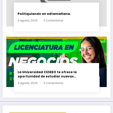
Politiquiando en edtamañana.
6 agosto, 2026
0 Comentarios
La Universidad CESEEO te ofrece la
oportunidad de estudiar nuevas
Licenciaturas en los Campus Oaxaca, Puerto
6 agosto, 2026
0 Comentarios
Escondido, Ixtepec y en la Matriz Juchitán.