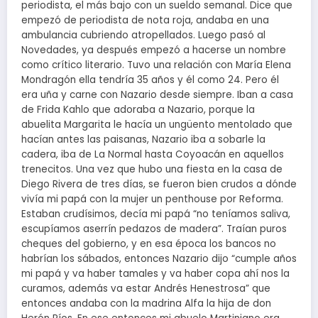
periodista, el más bajo con un sueldo semanal. Dice que
empezó de periodista de nota roja, andaba en una
ambulancia cubriendo atropellados. Luego pasó al
Novedades, ya después empezó a hacerse un nombre
como crítico literario. Tuvo una relación con María Elena
Mondragón ella tendría 35 años y él como 24. Pero él
era uña y carne con Nazario desde siempre. Iban a casa
de Frida Kahlo que adoraba a Nazario, porque la
abuelita Margarita le hacía un ungüento mentolado que
hacían antes las paisanas, Nazario iba a sobarle la
cadera, iba de La Normal hasta Coyoacán en aquellos
trenecitos. Una vez que hubo una fiesta en la casa de
Diego Rivera de tres días, se fueron bien crudos a dónde
vivía mi papá con la mujer un penthouse por Reforma.
Estaban crudísimos, decía mi papá “no teníamos saliva,
escupíamos aserrín pedazos de madera”. Traían puros
cheques del gobierno, y en esa época los bancos no
habrían los sábados, entonces Nazario dijo “cumple años
mi papá y va haber tamales y va haber copa ahí nos la
curamos, además va estar Andrés Henestrosa” que
entonces andaba con la madrina Alfa la hija de don