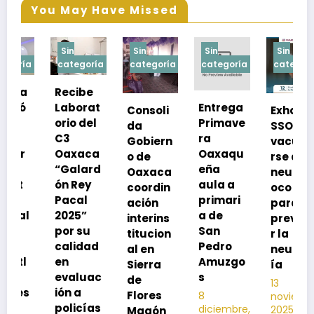
You May Have Missed
Sin
Sin
Sin
Sin
categoría
categoría
categoría
categoría
c
Recibe
R
Laborat
Entrega
Consoli
Exhorta
a
orio del
Primave
da
SSO a
m
C3
ra
Gobiern
vacuna
s
Oaxaca
Oaxaqu
o de
rse de
p
“Galard
eña
Oaxaca
neumoc
i
ón Rey
aula a
coordin
oco
d
Pacal
primari
ación
para
l
2025”
a de
interins
preveni
t
por su
San
titucion
r la
a
calidad
Pedro
al en
neumon
i
en
Amuzgo
Sierra
ía
2
evaluac
s
de
2
13
ión a
Flores
8
noviembre,
12
policías
diciembre,
2025
Magón
n