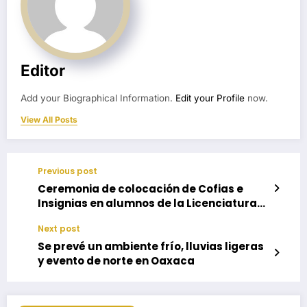
Editor
Add your Biographical Information.
Edit your Profile
now.
View All Posts
Previous post
Ceremonia de colocación de Cofias e
Insignias en alumnos de la Licenciatura
en Enfermería de la Universidad CESEEO
Next post
Campus Puerto Escondido
Se prevé un ambiente frío, lluvias ligeras
y evento de norte en Oaxaca