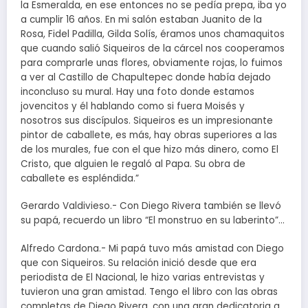
la Esmeralda, en ese entonces no se pedía prepa, iba yo
a cumplir 16 años. En mi salón estaban Juanito de la
Rosa, Fidel Padilla, Gilda Solís, éramos unos chamaquitos
que cuando salió Siqueiros de la cárcel nos cooperamos
para comprarle unas flores, obviamente rojas, lo fuimos
a ver al Castillo de Chapultepec donde había dejado
inconcluso su mural. Hay una foto donde estamos
jovencitos y él hablando como si fuera Moisés y
nosotros sus discípulos. Siqueiros es un impresionante
pintor de caballete, es más, hay obras superiores a las
de los murales, fue con el que hizo más dinero, como El
Cristo, que alguien le regaló al Papa. Su obra de
caballete es espléndida.”
Gerardo Valdivieso.- Con Diego Rivera también se llevó
su papá, recuerdo un libro “El monstruo en su laberinto”…
Alfredo Cardona.- Mi papá tuvo más amistad con Diego
que con Siqueiros. Su relación inició desde que era
periodista de El Nacional, le hizo varias entrevistas y
tuvieron una gran amistad. Tengo el libro con las obras
completas de Diego Rivera, con una gran dedicatoria a