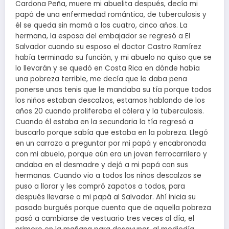
Cardona Peña, muere mi abuelita después, decía mi
papá de una enfermedad romántica, de tuberculosis y
él se queda sin mamá a los cuatro, cinco años. La
hermana, la esposa del embajador se regresó a El
Salvador cuando su esposo el doctor Castro Ramírez
había terminado su función, y mi abuelo no quiso que se
lo llevarán y se quedó en Costa Rica en dónde había
una pobreza terrible, me decía que le daba pena
ponerse unos tenis que le mandaba su tía porque todos
los niños estaban descalzos, estamos hablando de los
años 20 cuando proliferaba el cólera y la tuberculosis.
Cuando él estaba en la secundaria la tía regresó a
buscarlo porque sabía que estaba en la pobreza. Llegó
en un carrazo a preguntar por mi papá y encabronada
con mi abuelo, porque aún era un joven ferrocarrilero y
andaba en el desmadre y dejó a mi papá con sus
hermanas. Cuando vio a todos los niños descalzos se
puso a llorar y les compró zapatos a todos, para
después llevarse a mi papá al Salvador. Ahí inicia su
pasado burgués porque cuenta que de aquella pobreza
pasó a cambiarse de vestuario tres veces al día, el