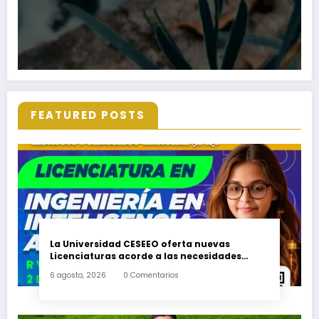
FEATURED POSTS
La Universidad CESEEO oferta nuevas
Licenciaturas acorde a las necesidades
educativas de los egresados de escuelas del
6 agosto, 2026
0 Comentarios
nivel medio superior