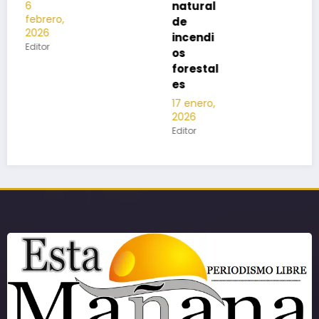
natural
de
incendi
os
forestal
es
17 enero,
2026
Editor