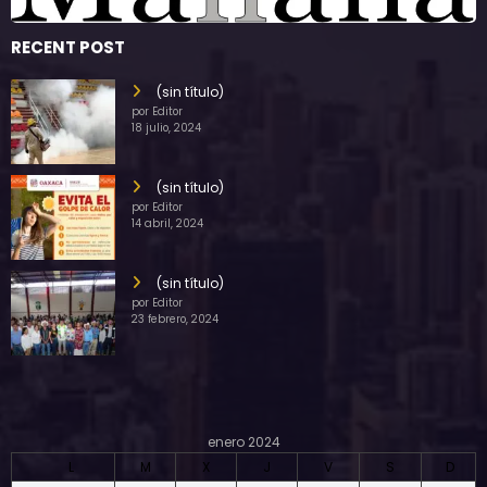
RECENT POST
(sin título)
por Editor
18 julio, 2024
(sin título)
por Editor
14 abril, 2024
(sin título)
por Editor
23 febrero, 2024
enero 2024
L
M
X
J
V
S
D