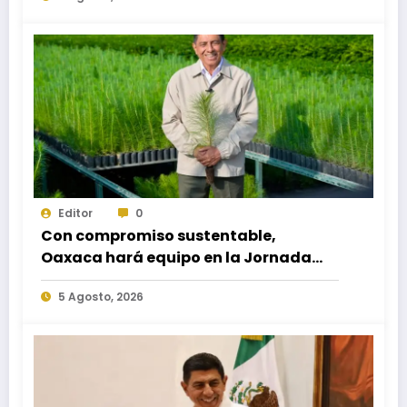
egresados de escuelas del nivel medio
superior
Editor
0
Con compromiso sustentable,
Oaxaca hará equipo en la Jornada
Nacional de Reforestación 2026
5 Agosto, 2026