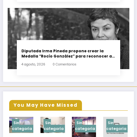
Diputada Irma Pineda propone crear la
Medalla “Rocío González” para reconocer a
escritoras y escritores de Oaxaca
4 agosto, 2026
0 Comentarios
You May Have Missed
Sin
Sin
Sin
Sin
a
categoría
categoría
categoría
categoría