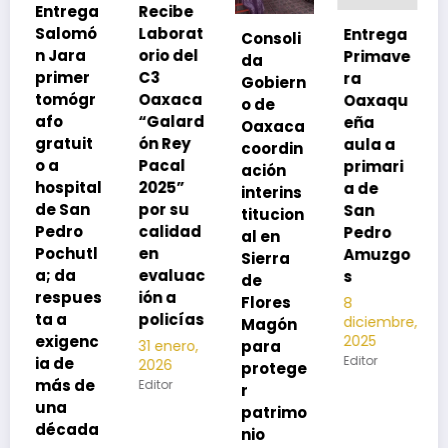
Recibe
Laborat
Entrega
Consoli
Exhorta
orio del
Primave
da
SSO a
C3
ra
Gobiern
vacuna
Oaxaca
Oaxaqu
o de
rse de
“Galard
eña
Oaxaca
neumoc
ón Rey
aula a
coordin
oco
Pacal
primari
ación
para
l
2025”
a de
interins
preveni
por su
San
titucion
r la
calidad
Pedro
al en
neumon
en
Amuzgo
Sierra
ía
evaluac
s
de
13
s
ión a
Flores
8
noviembre,
policías
diciembre,
2025
Magón
2025
Editor
para
31 enero,
Editor
2026
protege
Editor
r
patrimo
nio