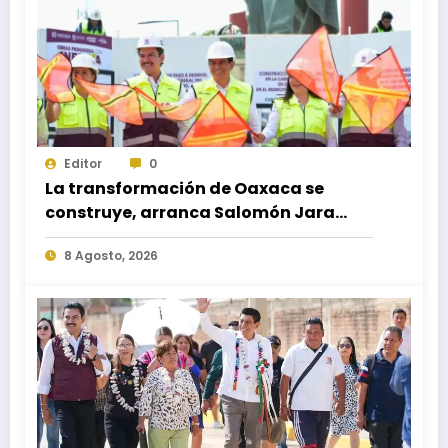
Editor
0
La transformación de Oaxaca se
construye, arranca Salomón Jara
obra del paso a desnivel en la
8 Agosto, 2026
carretera federal 190 kilómetro 184 +
300