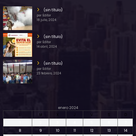
(sin título)
por Editor
18 julio, 2024
(sin título)
por Editor
14 abril, 2024
(sin título)
por Editor
23 febrero, 2024
enero 2024
L
M
X
J
V
S
D
1
2
3
4
5
6
7
8
9
10
11
12
13
14