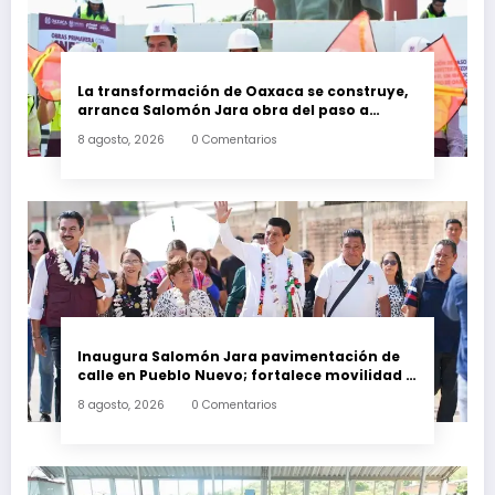
La transformación de Oaxaca se construye,
arranca Salomón Jara obra del paso a
desnivel en la carretera federal 190
8 agosto, 2026
0 Comentarios
kilómetro 184 + 300
Inaugura Salomón Jara pavimentación de
calle en Pueblo Nuevo; fortalece movilidad y
conectividad
8 agosto, 2026
0 Comentarios