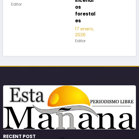
incendi
os
forestal
es
17 enero,
2026
Editor
RECENT POST