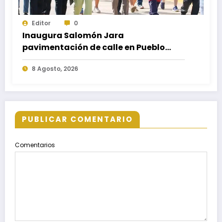
Editor
0
Inaugura Salomón Jara
pavimentación de calle en Pueblo
Nuevo; fortalece movilidad y
8 Agosto, 2026
conectividad
PUBLICAR COMENTARIO
Comentarios