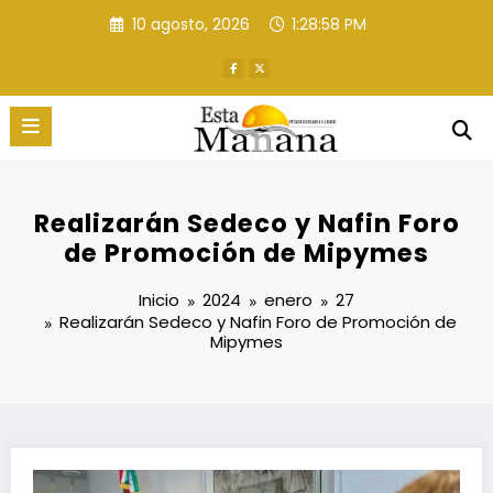
Saltar
10 agosto, 2026
1:28:59 PM
al
contenido
Realizarán Sedeco y Nafin Foro
de Promoción de Mipymes
Inicio
2024
enero
27
Realizarán Sedeco y Nafin Foro de Promoción de
Mipymes