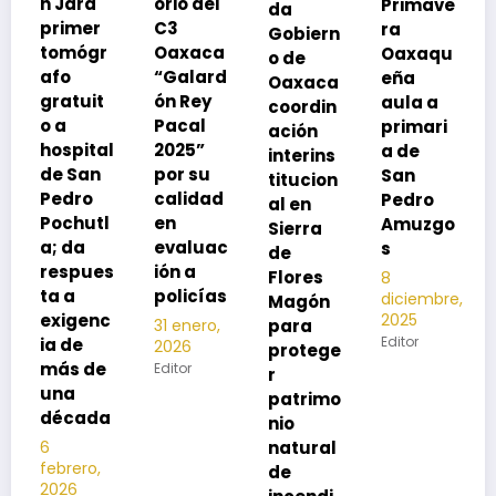
orio del
Primave
da
SSO a
C3
ra
Gobiern
vacuna
Oaxaca
Oaxaqu
o de
rse de
“Galard
eña
Oaxaca
neumoc
ón Rey
aula a
coordin
oco
Pacal
primari
ación
para
l
2025”
a de
interins
preveni
por su
San
titucion
r la
calidad
Pedro
al en
neumon
en
Amuzgo
Sierra
ía
evaluac
s
de
13
s
ión a
Flores
8
noviembre,
policías
diciembre,
2025
Magón
2025
Editor
para
31 enero,
Editor
2026
protege
Editor
r
patrimo
nio
natural
de