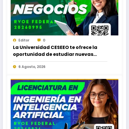
Editor
0
La Universidad CESEEO te ofrece la
oportunidad de estudiar nuevas
Licenciaturas en los Campus Oaxaca,
6 Agosto, 2026
Puerto Escondido, Ixtepec y en la
Matriz Juchitán.