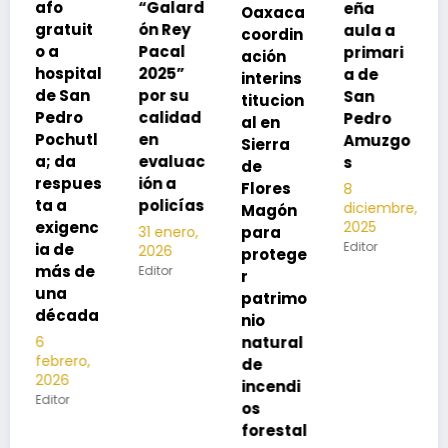
“Galard
eña
Oaxaca
neumoc
ón Rey
aula a
coordin
oco
Pacal
primari
ación
para
l
2025”
a de
interins
preveni
por su
San
titucion
r la
calidad
Pedro
al en
neumon
en
Amuzgo
Sierra
ía
evaluac
s
de
13
s
ión a
Flores
8
noviembre,
policías
diciembre,
2025
Magón
2025
Editor
para
31 enero,
Editor
2026
protege
Editor
r
patrimo
nio
natural
de
incendi
os
forestal