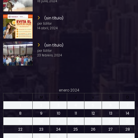
18 julio, 2024
(sin título)
por Editor
14 abril, 2024
(sin título)
por Editor
23 febrero, 2024
enero 2024
L
M
X
J
V
S
D
1
2
3
4
5
6
7
8
9
10
11
12
13
14
15
16
17
18
19
20
21
22
23
24
25
26
27
28
29
30
31