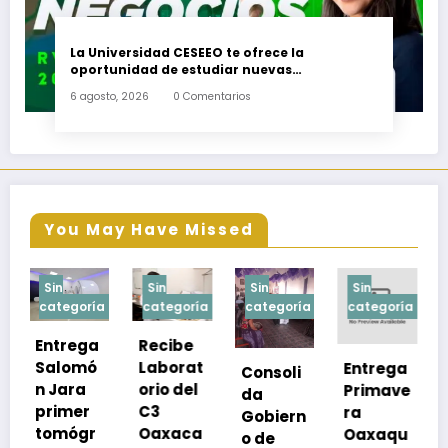
La Universidad CESEEO te ofrece la
oportunidad de estudiar nuevas
Licenciaturas en los Campus Oaxaca, Puerto
6 agosto, 2026
0 Comentarios
Escondido, Ixtepec y en la Matriz Juchitán.
You May Have Missed
Sin
Sin
Sin
Sin
a
categoría
categoría
categoría
categoría
Recibe
Laborat
Entrega
Consoli
Exhorta
orio del
Primave
da
SSO a
C3
ra
Gobiern
vacuna
Oaxaca
Oaxaqu
o de
rse de