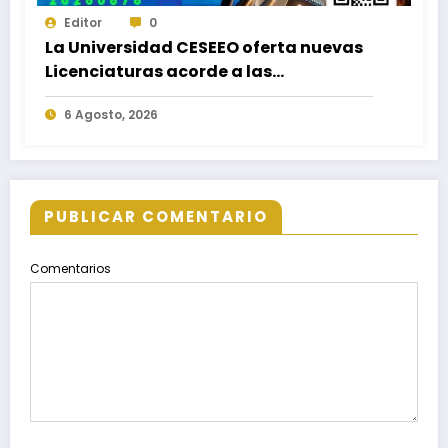
Editor
0
La Universidad CESEEO oferta nuevas
Licenciaturas acorde a las
necesidades educativas de los
6 Agosto, 2026
egresados de escuelas del nivel medio
superior
PUBLICAR COMENTARIO
Comentarios