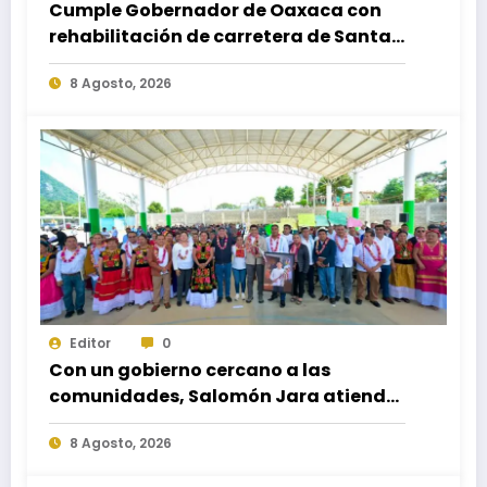
Cumple Gobernador de Oaxaca con
rehabilitación de carretera de Santa
María Ecatepec
8 Agosto, 2026
Editor
0
Con un gobierno cercano a las
comunidades, Salomón Jara atiende
necesidades apremiantes de San
8 Agosto, 2026
Miguel Tenango