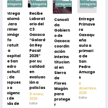
a
categoría
categoría
categoría
categoría
Recibe
Laborat
Entrega
Consoli
Exhorta
orio del
Primave
da
SSO a
C3
ra
Gobiern
vacuna
Oaxaca
Oaxaqu
o de
rse de
“Galard
eña
Oaxaca
neumoc
ón Rey
aula a
coordin
oco
Pacal
primari
ación
para
l
2025”
a de
interins
preveni
por su
San
titucion
r la
calidad
Pedro
al en
neumon
en
Amuzgo
Sierra
ía
evaluac
s
de
13
s
ión a
Flores
8
noviembre,
policías
diciembre,
2025
Magón
2025
Editor
para
31 enero,
Editor
2026
protege
Editor
r