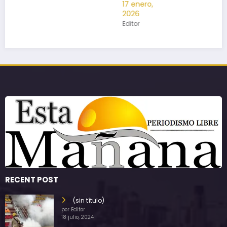
17 enero,
2026
Editor
RECENT POST
(sin título)
por Editor
18 julio, 2024