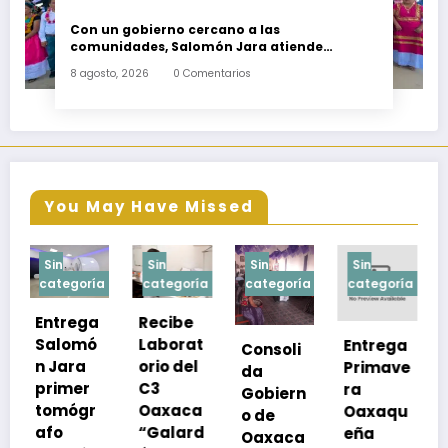
Con un gobierno cercano a las
comunidades, Salomón Jara atiende
necesidades apremiantes de San Miguel
8 agosto, 2026
0 Comentarios
Tenango
You May Have Missed
Sin
Sin
Sin
Sin
a
categoría
categoría
categoría
categoría
Recibe
Laborat
Entrega
Consoli
Exhorta
orio del
Primave
da
SSO a
C3
ra
Gobiern
vacuna
Oaxaca
Oaxaqu
o de
rse de
“Galard
eña
Oaxaca
neumoc