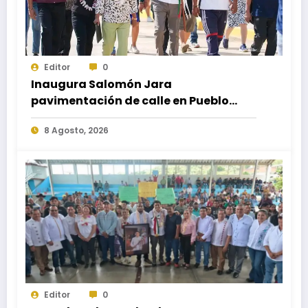
Editor
0
Inaugura Salomón Jara
pavimentación de calle en Pueblo
Nuevo; fortalece movilidad y
8 Agosto, 2026
conectividad
Editor
0