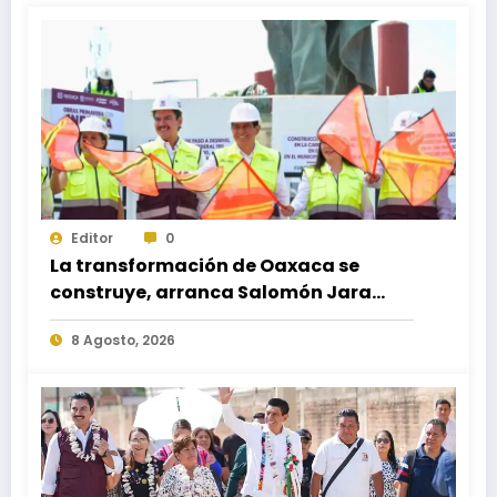
Editor
0
La transformación de Oaxaca se
construye, arranca Salomón Jara
obra del paso a desnivel en la
8 Agosto, 2026
carretera federal 190 kilómetro 184 +
300