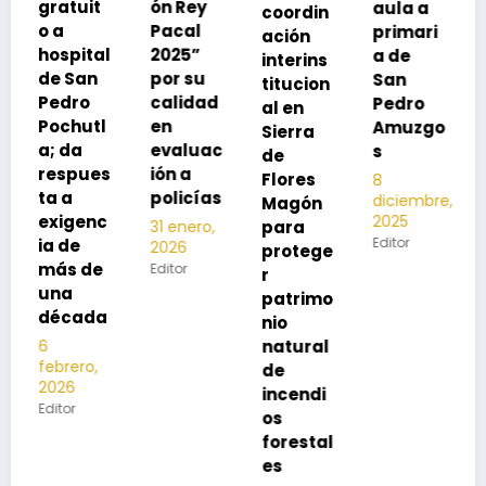
ón Rey
aula a
coordin
oco
Pacal
primari
ación
para
l
2025”
a de
interins
preveni
por su
San
titucion
r la
calidad
Pedro
al en
neumon
en
Amuzgo
Sierra
ía
evaluac
s
de
13
s
ión a
Flores
8
noviembre,
policías
diciembre,
2025
Magón
2025
Editor
para
31 enero,
Editor
2026
protege
Editor
r
patrimo
nio
natural
de
incendi
os
forestal
es