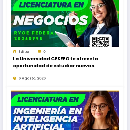
Editor
0
La Universidad CESEEO te ofrece la
oportunidad de estudiar nuevas
Licenciaturas en los Campus Oaxaca,
6 Agosto, 2026
Puerto Escondido, Ixtepec y en la
Matriz Juchitán.