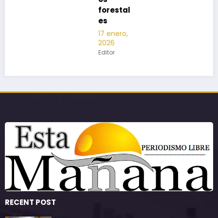
forestal
es
17 enero,
2026
Editor
RECENT POST