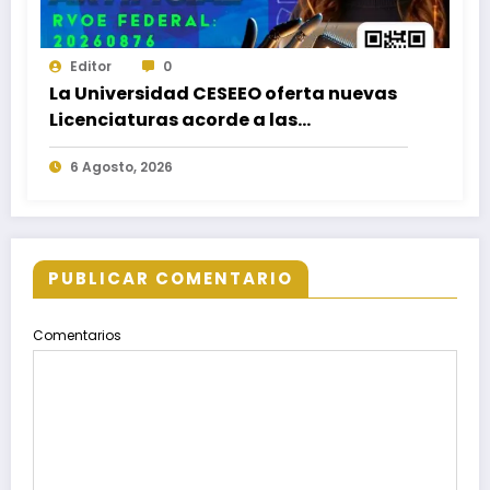
Editor
0
La Universidad CESEEO oferta nuevas
Licenciaturas acorde a las
necesidades educativas de los
6 Agosto, 2026
egresados de escuelas del nivel medio
superior
PUBLICAR COMENTARIO
Comentarios