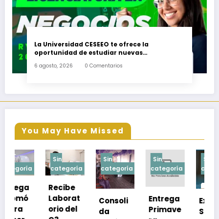
La Universidad CESEEO te ofrece la
oportunidad de estudiar nuevas
Licenciaturas en los Campus Oaxaca, Puerto
6 agosto, 2026
0 Comentarios
Escondido, Ixtepec y en la Matriz Juchitán.
You May Have Missed
Sin
Sin
Sin
Sin
a
categoría
categoría
categoría
categoría
Recibe
Laborat
Entrega
Consoli
Exhorta
orio del
Primave
da
SSO a