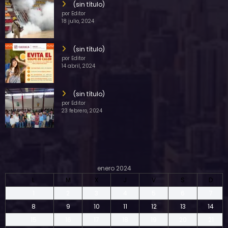
(sin título)
por Editor
18 julio, 2024
(sin título)
por Editor
14 abril, 2024
(sin título)
por Editor
23 febrero, 2024
enero 2024
L
M
X
J
V
S
D
1
2
3
4
5
6
7
8
9
10
11
12
13
14
15
16
17
18
19
20
21