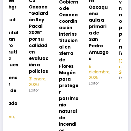
C3
ra
Gobiern
vacuna
Oaxaca
Oaxaqu
o de
rse de
“Galard
eña
Oaxaca
neumoc
ón Rey
aula a
coordin
oco
Pacal
primari
ación
para
2025”
a de
interins
preveni
por su
San
titucion
r la
calidad
Pedro
al en
neumon
en
Amuzgo
Sierra
ía
evaluac
s
de
13
ión a
Flores
8
noviembre,
policías
diciembre,
2025
Magón
2025
Editor
para
31 enero,
Editor
2026
protege
Editor
r
patrimo
nio
natural
de
incendi
os