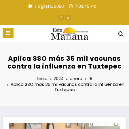
Saltar
7 agosto, 2026
7:02:46 PM
al
contenido
Aplica SSO más 36 mil vacunas
contra la influenza en Tuxtepec
Inicio
2024
enero
18
Aplica SSO más 36 mil vacunas contra la influenza en
Tuxtepec