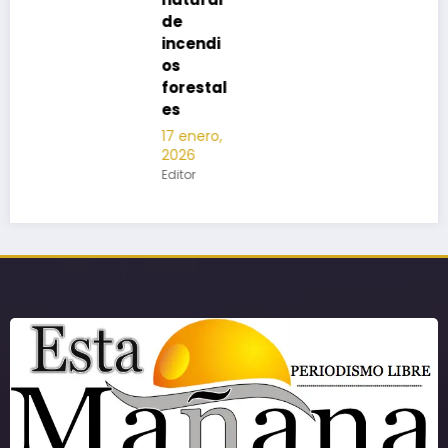
de
incendi
os
forestal
es
17 enero,
2026
Editor