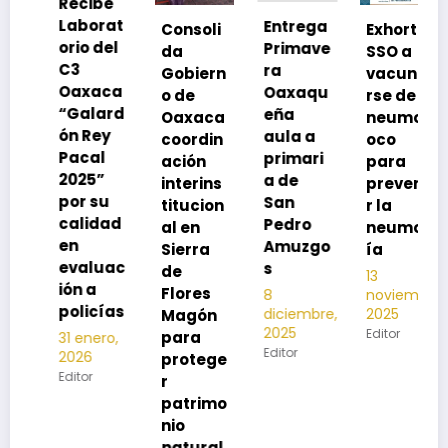
ecibe
Refue
aborat
Entrega
Consoli
Exhorta
a SSO
rio del
Primave
da
SSO a
medi
3
ra
Gobiern
vacuna
s
axaca
Oaxaqu
o de
rse de
preve
Galard
eña
Oaxaca
neumoc
ivas
n Rey
aula a
coordin
oco
duran
acal
primari
ación
para
la
025”
a de
interins
preveni
temp
or su
San
titucion
r la
ada
alidad
Pedro
al en
neumon
inver
n
Amuzgo
Sierra
ía
2025-
valuac
s
de
2026
13
ón a
Flores
8
noviembre,
12
olicías
diciembre,
2025
Magón
noviem
2025
Editor
para
1 enero,
2025
Editor
026
protege
Editor
itor
r
patrimo
nio
natural