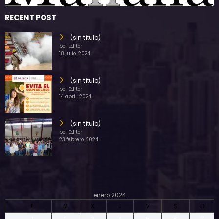
RECENT POST
(sin título)
por Editor
18 julio, 2024
(sin título)
por Editor
14 abril, 2024
(sin título)
por Editor
23 febrero, 2024
enero 2024
L
M
X
J
V
S
D
1
2
3
4
5
6
7