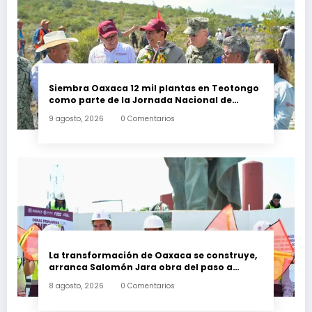
Siembra Oaxaca 12 mil plantas en Teotongo
como parte de la Jornada Nacional de
Reforestación 2026
9 agosto, 2026
0 Comentarios
La transformación de Oaxaca se construye,
arranca Salomón Jara obra del paso a
desnivel en la carretera federal 190
8 agosto, 2026
0 Comentarios
kilómetro 184 + 300