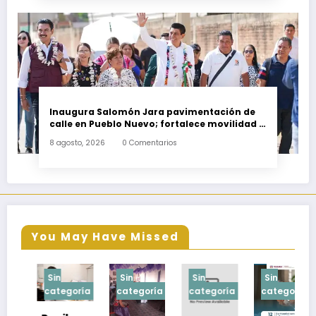
Inaugura Salomón Jara pavimentación de
calle en Pueblo Nuevo; fortalece movilidad y
conectividad
8 agosto, 2026
0 Comentarios
You May Have Missed
Sin
Sin
Sin
Sin
Sin
ategoría
categoría
categoría
categoría
catego