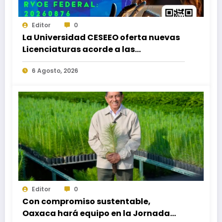
Editor
0
La Universidad CESEEO oferta nuevas
Licenciaturas acorde a las
necesidades educativas de los
6 Agosto, 2026
egresados de escuelas del nivel medio
superior
Editor
0
Con compromiso sustentable,
Oaxaca hará equipo en la Jornada