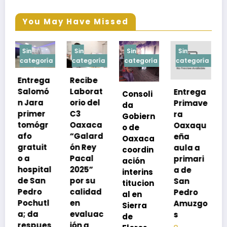
You May Have Missed
Sin
Sin
Sin
Sin
a
categoría
categoría
categoría
categoría
Recibe
Laborat
Entrega
Consoli
Exhorta
orio del
Primave
da
SSO a
C3
ra
Gobiern
vacuna
Oaxaca
Oaxaqu
o de
rse de
“Galard
eña
Oaxaca
neumoc
ón Rey
aula a
coordin
oco
Pacal
primari
ación
para
l
2025”
a de
interins
preveni
por su
San
titucion
r la
calidad
Pedro
al en
neumon
en
Amuzgo
Sierra
ía
evaluac
s
de
13
s
ión a