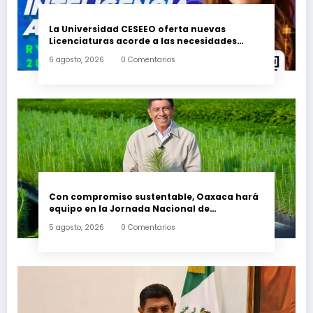
La Universidad CESEEO oferta nuevas
Licenciaturas acorde a las necesidades
educativas de los egresados de escuelas del
6 agosto, 2026
0 Comentarios
nivel medio superior
Con compromiso sustentable, Oaxaca hará
equipo en la Jornada Nacional de
Reforestación 2026
5 agosto, 2026
0 Comentarios