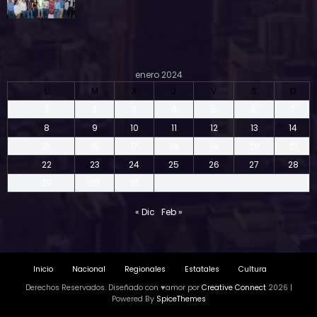
enero 2024
L
M
X
J
V
S
D
1
2
3
4
5
6
7
8
9
10
11
12
13
14
15
16
17
18
19
20
21
22
23
24
25
26
27
28
29
30
31
« Dic
Feb »
Inicio
Nacional
Regionales
Estatales
Cultura
Derechos Reservados. Diseñado con ♥amor por
Creative Connect
2026 |
Powered By
SpiceThemes