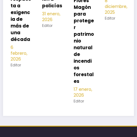
Flores
8
noviembre,
policías
diciembre,
2025
Magón
2025
Editor
para
31 enero,
Editor
2026
protege
Editor
r
patrimo
nio
natural
de
incendi
os
forestal
es
17 enero,
2026
Editor