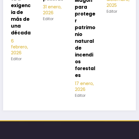
Magón
2025
Editor
para
31 enero,
Editor
2026
protege
Editor
r
patrimo
nio
natural
de
incendi
os
forestal
es
17 enero,
2026
Editor