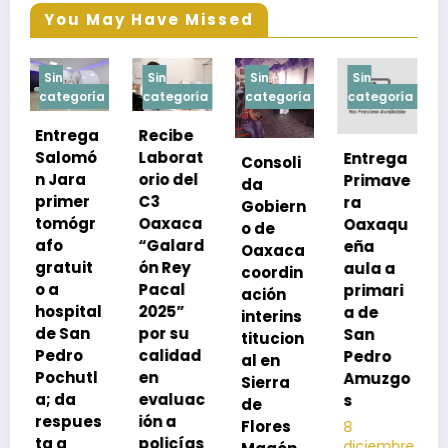
You May Have Missed
Sin
Sin
Sin
Sin
a
categoría
categoría
categoría
categoría
Recibe
Laborat
Entrega
Consoli
Exhorta
orio del
Primave
da
SSO a
C3
ra
Gobiern
vacuna
Oaxaca
Oaxaqu
o de
rse de
“Galard
eña
Oaxaca
neumoc
ón Rey
aula a
coordin
oco
Pacal
primari
ación
para
l
2025”
a de
interins
preveni
por su
San
titucion
r la
calidad
Pedro
al en
neumon
en
Amuzgo
Sierra
ía
evaluac
s
de
13
s
ión a
Flores
8
noviembre,
policías
diciembre,
2025