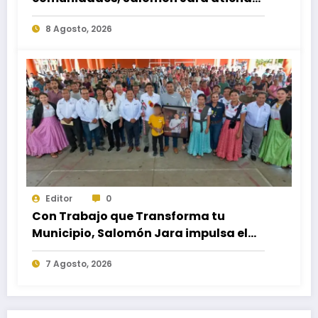
necesidades apremiantes de San
8 Agosto, 2026
Miguel Tenango
Editor
0
Con Trabajo que Transforma tu
Municipio, Salomón Jara impulsa el
desarrollo de Santiago Minas
7 Agosto, 2026