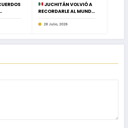
CUERDOS
JUCHITÁN VOLVIÓ A
RECORDARLE AL MUNDO
EJORAR
LA GRANDEZA DE SU
ÓN DEL
HISTORIA Y SU CULTURA
28 Julio, 2026
UDAD
EN EL CIERRE DE LA
GUELAGUETZA 2026