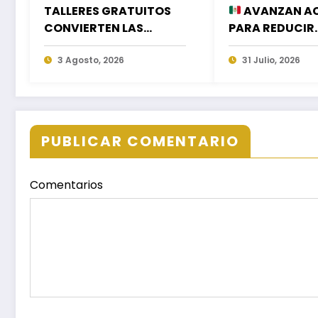
TALLERES GRATUITOS
AVANZAN A
CONVIERTEN LAS
PARA REDUCIR
VACACIONES EN
APAGONES Y M
NUEVOS APRENDIZAJES
3 Agosto, 2026
LA DISTRIBUCI
31 Julio, 2026
PARA LA NIÑEZ
AGUA EN LA CI
PUBLICAR COMENTARIO
Comentarios