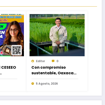
Editor
0
d CESEEO
Con compromiso
sustentable, Oaxaca
acorde a
hará equipo en la
es
Jornada Nacional de
5 Agosto, 2026
los
Reforestación 2026
escuelas
o