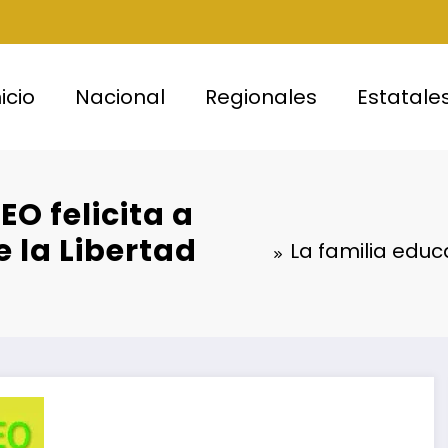
nicio
Nacional
Regionales
Estatale
O felicita a
e la Libertad
La familia educa