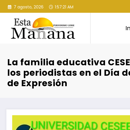
Saltar
7 agosto, 2026
1:57:21 AM
al
contenido
I
La familia educativa CESEE
los periodistas en el Día d
de Expresión