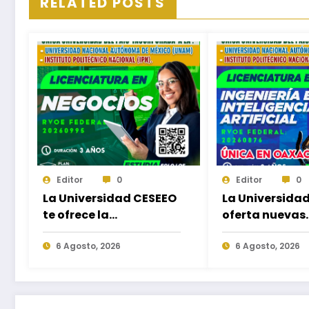
RELATED POSTS
Editor
0
Editor
0
La Universidad CESEEO
La Universida
te ofrece la
oferta nuevas
oportunidad de
Licenciaturas 
estudiar nuevas
6 Agosto, 2026
las necesidad
6 Agosto, 2026
Licenciaturas en los
educativas de 
Campus Oaxaca,
egresados de 
Puerto Escondido,
del nivel medi