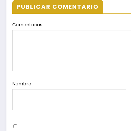
Ixtepec y en la Matriz
superior
PUBLICAR COMENTARIO
Juchitán.
Comentarios
Nombre