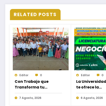
RELATED POSTS
Editor
0
Editor
0
Con Trabajo que
La Universida
Transforma tu
te ofrece la
Municipio, Salomón
oportunidad 
Jara impulsa el
7 Agosto, 2026
estudiar nuev
6 Agosto, 2026
desarrollo de Santiago
Licenciaturas 