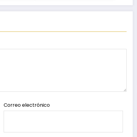
ca,
egresados de escuelas
ido,
del nivel medio
 Matriz
superior
Correo electrónico