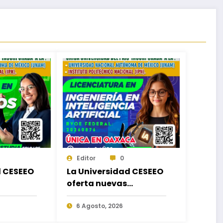
Editor
0
d CESEEO
La Universidad CESEEO
oferta nuevas
de
Licenciaturas acorde a
as
las necesidades
6 Agosto, 2026
en los
educativas de los