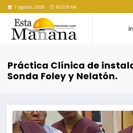
Saltar
7 agosto, 2026
8:02:16 PM
al
contenido
I
Práctica Clínica de instal
Sonda Foley y Nelatón.