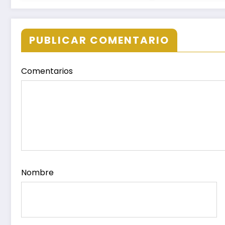
Minas
Campus Oaxa
Puerto Escond
Ixtepec y en la
PUBLICAR COMENTARIO
Juchitán.
Comentarios
Nombre