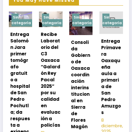
You May Have Missed
Sin
Sin
Sin
Sin
ía
categoría
categoría
categoría
categoría
a
Recibe
ó
Laborat
Entrega
Consoli
Exhorta
orio del
Primave
da
SSO a
C3
ra
Gobiern
vacuna
Oaxaca
Oaxaqu
o de
rse de
“Galard
eña
Oaxaca
neumoc
ón Rey
aula a
coordin
oco
Pacal
primari
ación
para
l
2025”
a de
interins
preveni
por su
San
titucion
r la
calidad
Pedro
al en
neumon
l
en
Amuzgo
Sierra
ía
evaluac
s
de
13
s
ión a
Flores
8
noviembre,
policías
diciembre,
2025
Magón
2025
c
Editor