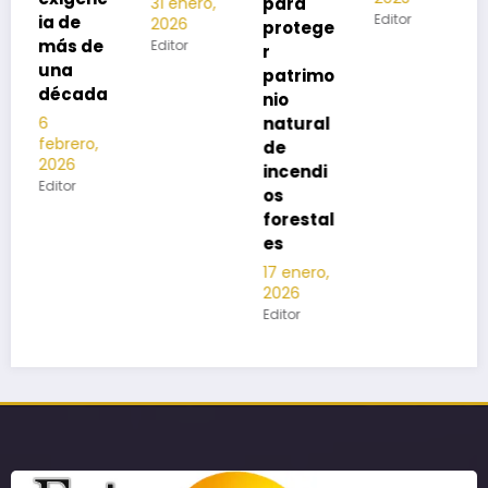
para
31 enero,
Editor
2026
protege
Editor
r
patrimo
a
nio
natural
de
incendi
os
forestal
es
17 enero,
2026
Editor