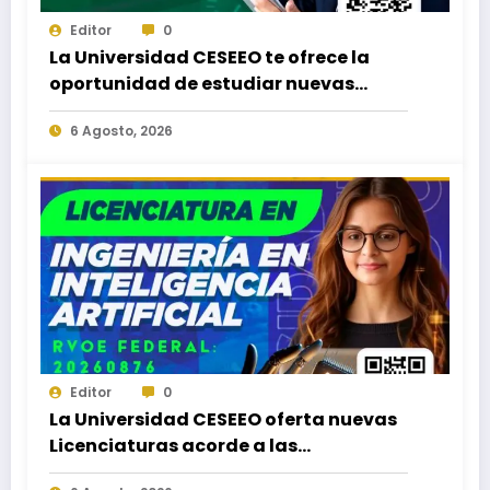
Editor
0
La Universidad CESEEO te ofrece la
oportunidad de estudiar nuevas
Licenciaturas en los Campus Oaxaca,
6 Agosto, 2026
Puerto Escondido, Ixtepec y en la
Matriz Juchitán.
Editor
0
La Universidad CESEEO oferta nuevas
Licenciaturas acorde a las
necesidades educativas de los