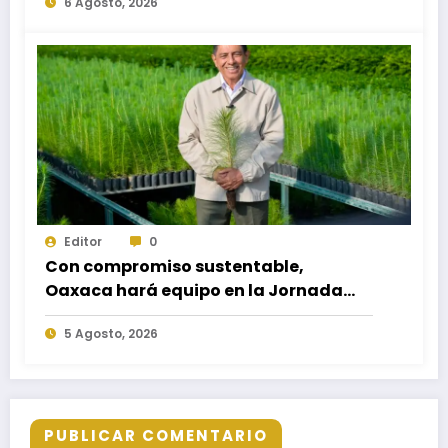
6 Agosto, 2026
egresados de escuelas del nivel medio
superior
Editor
0
Con compromiso sustentable,
Oaxaca hará equipo en la Jornada
Nacional de Reforestación 2026
5 Agosto, 2026
PUBLICAR COMENTARIO