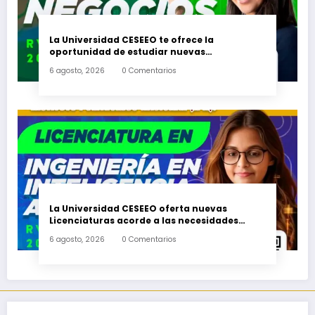
La Universidad CESEEO te ofrece la
oportunidad de estudiar nuevas
Licenciaturas en los Campus Oaxaca, Puerto
6 agosto, 2026
0 Comentarios
Escondido, Ixtepec y en la Matriz Juchitán.
La Universidad CESEEO oferta nuevas
Licenciaturas acorde a las necesidades
educativas de los egresados de escuelas del
6 agosto, 2026
0 Comentarios
nivel medio superior