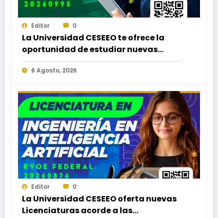
Editor
0
La Universidad CESEEO te ofrece la
oportunidad de estudiar nuevas
Licenciaturas en los Campus Oaxaca,
6 Agosto, 2026
Puerto Escondido, Ixtepec y en la
Matriz Juchitán.
Editor
0
La Universidad CESEEO oferta nuevas
Licenciaturas acorde a las