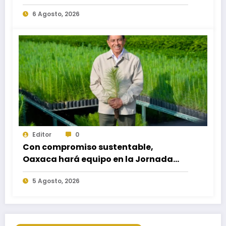
necesidades educativas de los
6 Agosto, 2026
egresados de escuelas del nivel medio
superior
Editor
0
Con compromiso sustentable,
Oaxaca hará equipo en la Jornada
Nacional de Reforestación 2026
5 Agosto, 2026