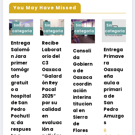
You May Have Missed
Sin
Sin
Sin
Sin
ía
categoría
categoría
categoría
categoría
a
Recibe
Laborat
Entrega
Consoli
Exhorta
orio del
Primave
da
SSO a
C3
ra
Gobiern
vacuna
Oaxaca
Oaxaqu
o de
rse de
“Galard
eña
Oaxaca
neumoc
ón Rey
aula a
coordin
oco
Pacal
primari
ación
para
l
2025”
a de
interins
preveni
por su
San
titucion
r la
calidad
Pedro
al en
neumon
l
en
Amuzgo
Sierra
ía
evaluac
s
de
13
s
ión a
Flores
8
noviembre,