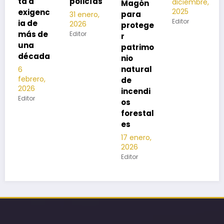
policías
diciembre,
2025
Magón
2025
c
Editor
para
31 enero,
Editor
2026
protege
Editor
r
patrimo
a
nio
natural
de
incendi
os
forestal
es
17 enero,
2026
Editor