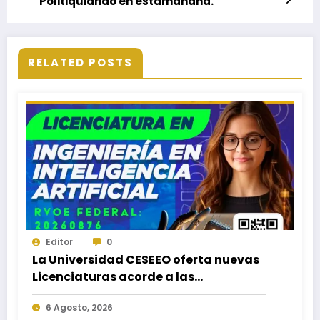
Politiquiando en estamañana.
RELATED POSTS
Editor
0
La Universidad CESEEO oferta nuevas
Licenciaturas acorde a las
necesidades educativas de los
6 Agosto, 2026
egresados de escuelas del nivel medio