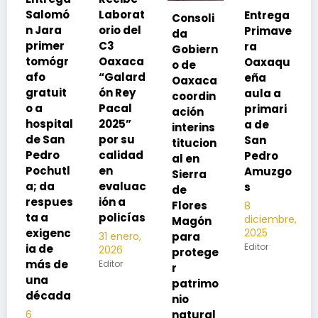
Laborat
Entrega
Consoli
Exhorta
orio del
Primave
da
SSO a
C3
ra
Gobiern
vacuna
Oaxaca
Oaxaqu
o de
rse de
“Galard
eña
Oaxaca
neumoc
ón Rey
aula a
coordin
oco
Pacal
primari
ación
para
l
2025”
a de
interins
preveni
por su
San
titucion
r la
calidad
Pedro
al en
neumon
en
Amuzgo
Sierra
ía
evaluac
s
de
13
s
ión a
Flores
8
noviembre,
policías
diciembre,
2025
Magón
2025
Editor
para
31 enero,
Editor
2026
protege
Editor
r
patrimo
nio
natural