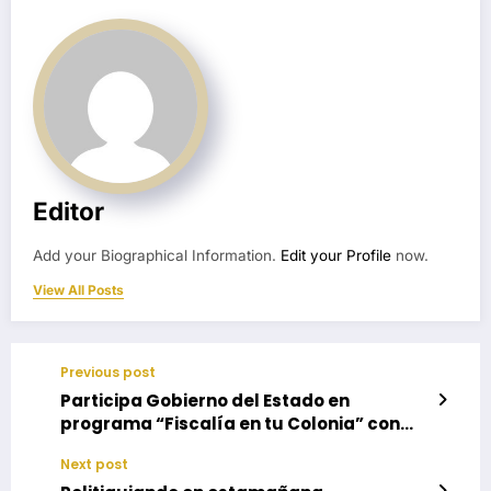
Editor
Add your Biographical Information.
Edit your Profile
now.
View All Posts
Previous post
Participa Gobierno del Estado en
programa “Fiscalía en tu Colonia” con
servicios de procuración de justicia y
Next post
seguridad a la población