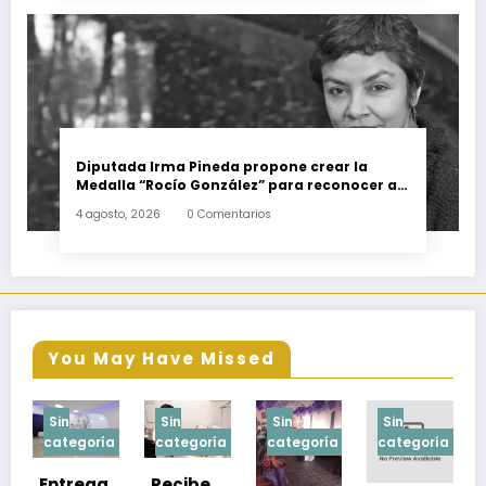
Diputada Irma Pineda propone crear la
Medalla “Rocío González” para reconocer a
escritoras y escritores de Oaxaca
4 agosto, 2026
0 Comentarios
You May Have Missed
Sin
Sin
Sin
Sin
a
categoría
categoría
categoría
categoría
Recibe