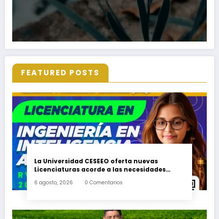
FEATURED POSTS
La Universidad CESEEO oferta nuevas
Licenciaturas acorde a las necesidades
educativas de los egresados de escuelas del
6 agosto, 2026
0 Comentarios
nivel medio superior