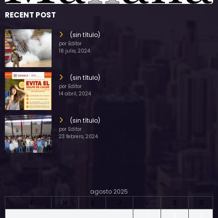
RECENT POST
(sin título)
por Editor
18 julio, 2024
(sin título)
por Editor
14 abril, 2024
(sin título)
por Editor
23 febrero, 2024
agosto 2025
L
M
X
J
V
S
D
1
2
3