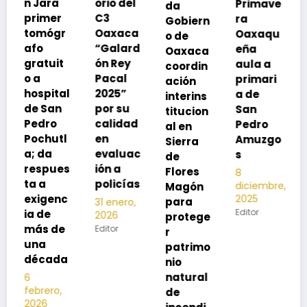
orio del
Primave
da
SSO a
C3
ra
Gobiern
vacuna
Oaxaca
Oaxaqu
o de
rse de
“Galard
eña
Oaxaca
neumoc
ón Rey
aula a
coordin
oco
Pacal
primari
ación
para
l
2025”
a de
interins
preveni
por su
San
titucion
r la
calidad
Pedro
al en
neumon
en
Amuzgo
Sierra
ía
evaluac
s
de
13
s
ión a
Flores
8
noviembre,
policías
diciembre,
2025
Magón
2025
Editor
para
31 enero,
Editor
2026
protege
Editor
r
patrimo
nio
natural
de