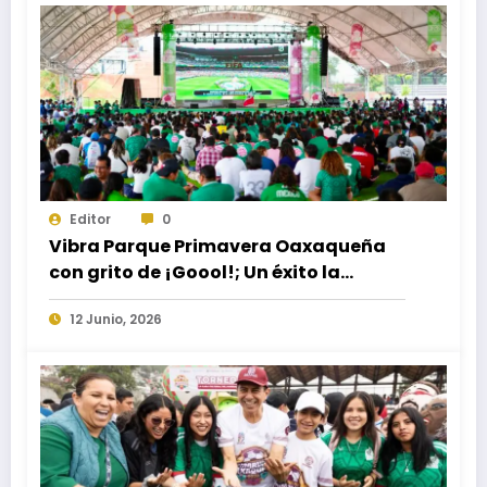
Editor
0
Vibra Parque Primavera Oaxaqueña
con grito de ¡Goool!; Un éxito la
transmisión de partido inaugural del
12 Junio, 2026
Mundial 2026