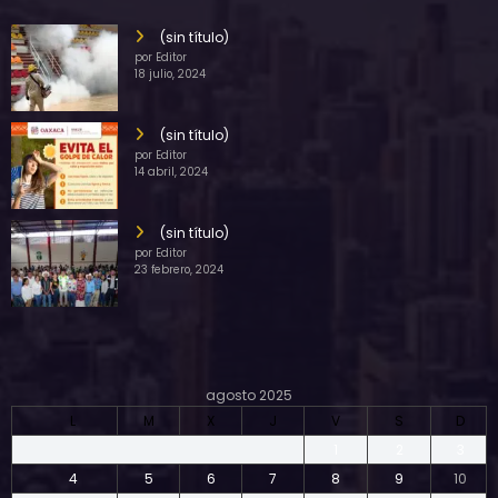
(sin título)
por Editor
18 julio, 2024
(sin título)
por Editor
14 abril, 2024
(sin título)
por Editor
23 febrero, 2024
agosto 2025
L
M
X
J
V
S
D
1
2
3
4
5
6
7
8
9
10