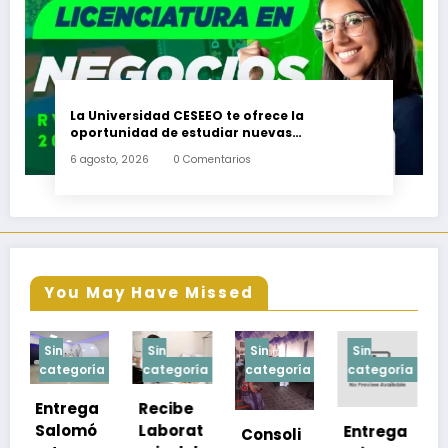
La Universidad CESEEO te ofrece la
oportunidad de estudiar nuevas
Licenciaturas en los Campus Oaxaca, Puerto
6 agosto, 2026
0 Comentarios
Escondido, Ixtepec y en la Matriz Juchitán.
You May Have Missed
Sin
Sin
Sin
Sin
a
categoría
categoría
categoría
categoría
Recibe
Laborat
Entrega
Consoli
Exhorta