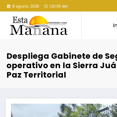
Saltar
8 agosto, 2026
1:20:07 AM
al
contenido
I
Despliega Gabinete de S
operativo en la Sierra Juá
Paz Territorial