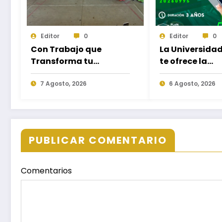
Editor
0
Editor
0
Con Trabajo que
La Universida
Transforma tu
te ofrece la
Municipio, Salomón
oportunidad 
Jara impulsa el
7 Agosto, 2026
estudiar nuev
6 Agosto, 2026
desarrollo de Santiago
Licenciaturas 
Minas
Campus Oaxa
Puerto Escond
Ixtepec y en la
PUBLICAR COMENTARIO
Juchitán.
Comentarios