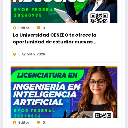
Editor
0
La Universidad CESEEO te ofrece la
oportunidad de estudiar nuevas
Licenciaturas en los Campus Oaxaca,
6 Agosto, 2026
Puerto Escondido, Ixtepec y en la
Matriz Juchitán.
Editor
0