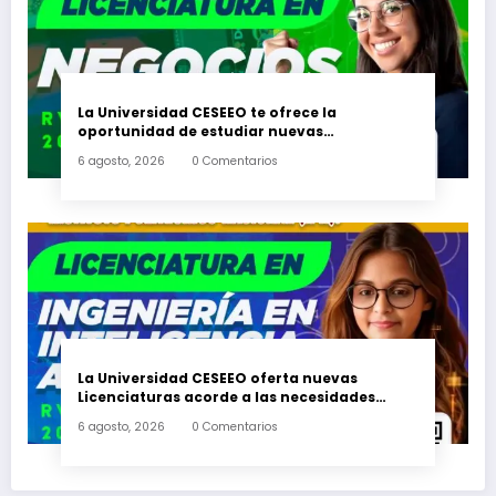
La Universidad CESEEO te ofrece la
oportunidad de estudiar nuevas
Licenciaturas en los Campus Oaxaca, Puerto
6 agosto, 2026
0 Comentarios
Escondido, Ixtepec y en la Matriz Juchitán.
La Universidad CESEEO oferta nuevas
Licenciaturas acorde a las necesidades
educativas de los egresados de escuelas del
6 agosto, 2026
0 Comentarios
nivel medio superior