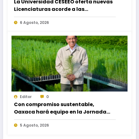
La Universidad CESEEO oferta nuevas
Licenciaturas acorde a las
necesidades educativas de los
6 Agosto, 2026
egresados de escuelas del nivel medio
superior
Editor
0
Con compromiso sustentable,
Oaxaca hará equipo en la Jornada
Nacional de Reforestación 2026
5 Agosto, 2026