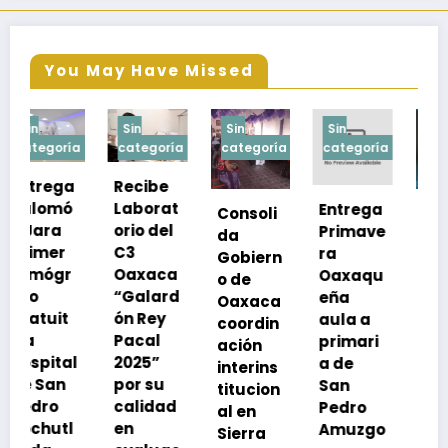
You May Have Missed
Sin
Sin
Sin
Sin
a
categoría
categoría
categoría
categoría
Recibe
Laborat
Entrega
Consoli
Exhorta
orio del
Primave
da
SSO a
C3
ra
Gobiern
vacuna
Oaxaca
Oaxaqu
o de
rse de
“Galard
eña
Oaxaca
neumoc
ón Rey
aula a
coordin
oco
Pacal
primari
ación
para
l
2025”
a de
interins
preveni
por su
San
titucion
r la
calidad
Pedro
al en
neumon
en
Amuzgo
Sierra
ía