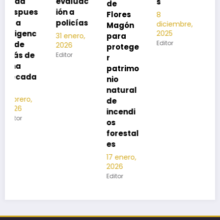
evaluac
s
de
13
s
ión a
Flores
8
noviembre,
policías
diciembre,
2025
Magón
2025
Editor
para
31 enero,
Editor
2026
protege
Editor
r
patrimo
nio
natural
de
incendi
os
forestal
es
17 enero,
2026
Editor