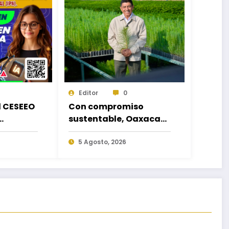
Editor
0
d CESEEO
Con compromiso
sustentable, Oaxaca
acorde a
hará equipo en la
es
Jornada Nacional de
5 Agosto, 2026
los
Reforestación 2026
escuelas
o