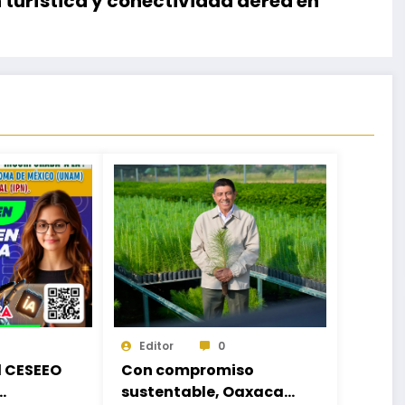
turística y conectividad aérea en
Editor
0
d CESEEO
Con compromiso
sustentable, Oaxaca