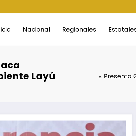
nicio
Nacional
Regionales
Estatale
xaca
iente Layú
Presenta 