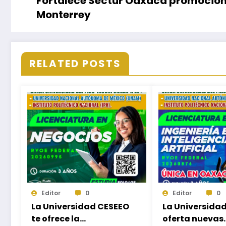
Fortalece Sectur Oaxaca promoción 
Monterrey
RELATED POSTS
Editor
0
Editor
0
La Universidad CESEEO
La Universida
te ofrece la
oferta nuevas