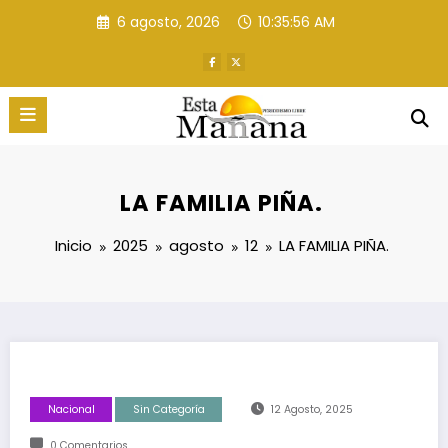
Saltar
6 agosto, 2026
10:35:57 AM
al
contenido
LA FAMILIA PIÑA.
Inicio
2025
agosto
12
LA FAMILIA PIÑA.
Nacional
Sin Categoría
12 Agosto, 2025
0 Comentarios