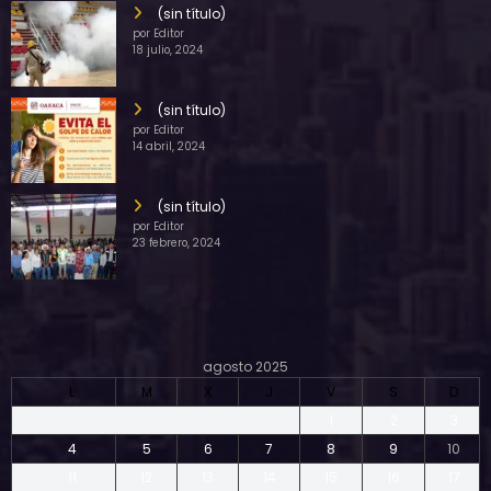
(sin título)
por Editor
18 julio, 2024
(sin título)
por Editor
14 abril, 2024
(sin título)
por Editor
23 febrero, 2024
agosto 2025
L
M
X
J
V
S
D
1
2
3
4
5
6
7
8
9
10
11
12
13
14
15
16
17