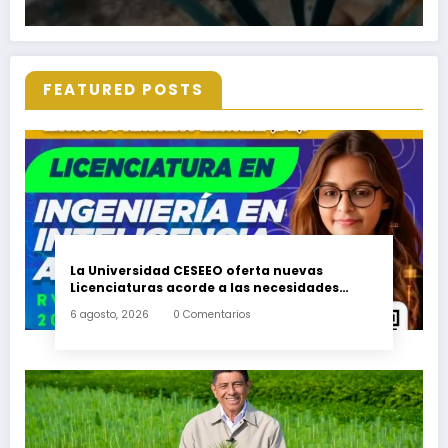
FEATURED POSTS
La Universidad CESEEO oferta nuevas
Licenciaturas acorde a las necesidades
educativas de los egresados de escuelas del
6 agosto, 2026
0 Comentarios
nivel medio superior