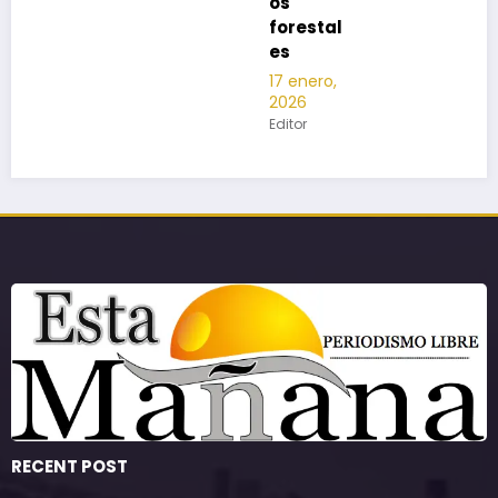
os
forestal
es
17 enero,
2026
Editor
RECENT POST