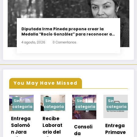
Diputada Irma Pineda propone crear la
Medalla “Rocío González” para reconocer a
escritoras y escritores de Oaxaca
4 agosto, 2026
0 Comentarios
You May Have Missed
Sin
Sin
Sin
Sin
ría
categoría
categoría
categoría
categoría
ga
Recibe
mó
Laborat
Entrega
Consoli
Exhorta
orio del
Primave
da
SSO a