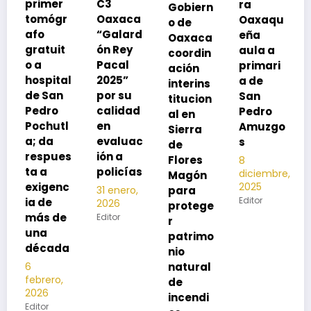
r
C3
ra
Gobiern
vacuna
r
Oaxaca
Oaxaqu
o de
rse de
“Galard
eña
Oaxaca
neumoc
t
ón Rey
aula a
coordin
oco
Pacal
primari
ación
para
al
2025”
a de
interins
preveni
n
por su
San
titucion
r la
calidad
Pedro
al en
neumon
tl
en
Amuzgo
Sierra
ía
evaluac
s
de
13
es
ión a
Flores
8
noviembre,
policías
diciembre,
2025
Magón
2025
nc
Editor
para
31 enero,
Editor
2026
protege
e
Editor
r
patrimo
da
nio
natural
,
de
incendi