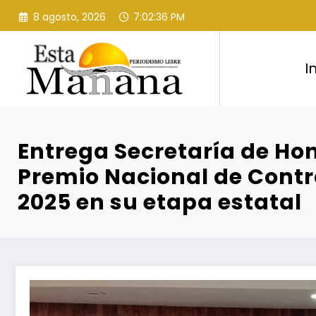
Saltar
8 agosto, 2026
7:02:37 PM
al
contenido
I
Entrega Secretaría de Ho
Premio Nacional de Contra
2025 en su etapa estatal