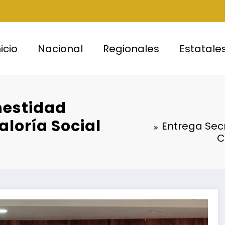
nicio
Nacional
Regionales
Estatale
nestidad
loría Social
Entrega Sec
C