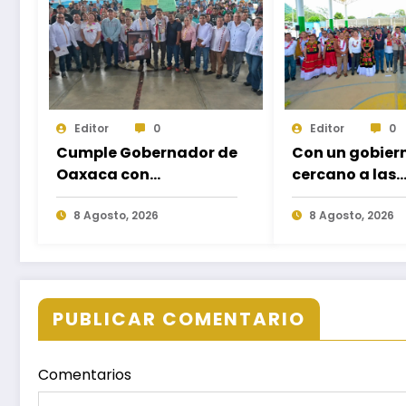
Editor
0
Editor
0
Cumple Gobernador de
Con un gobier
Oaxaca con
cercano a las
rehabilitación de
comunidades,
carretera de Santa
8 Agosto, 2026
Salomón Jara 
8 Agosto, 2026
María Ecatepec
necesidades
apremiantes d
Miguel Tenan
PUBLICAR COMENTARIO
Comentarios