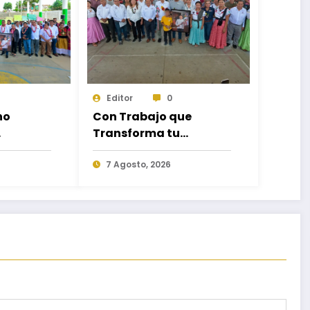
Editor
0
no
Con Trabajo que
Transforma tu
Municipio, Salomón
atiende
Jara impulsa el
7 Agosto, 2026
desarrollo de Santiago
e San
Minas
go