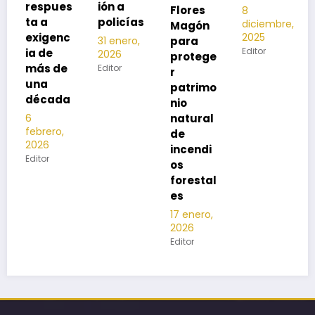
s
ión a
Flores
8
noviembre,
policías
diciembre,
2025
Magón
2025
Editor
para
31 enero,
Editor
2026
protege
Editor
r
patrimo
nio
natural
de
incendi
os
forestal
es
17 enero,
2026
Editor