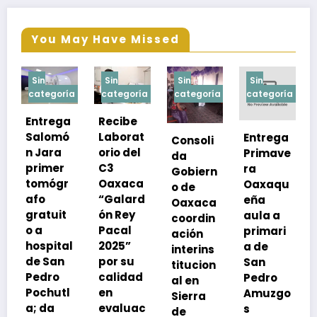
You May Have Missed
Sin
Sin
Sin
Sin
a
categoría
categoría
categoría
categoría
Recibe
Laborat
Entrega
Consoli
Exhorta
orio del
Primave
da
SSO a
C3
ra
Gobiern
vacuna
Oaxaca
Oaxaqu
o de
rse de
“Galard
eña
Oaxaca
neumoc
ón Rey
aula a
coordin
oco
Pacal
primari
ación
para
l
2025”
a de
interins
preveni
por su
San
titucion
r la
calidad
Pedro
al en
neumon
en
Amuzgo
Sierra
ía
evaluac
s
de
13