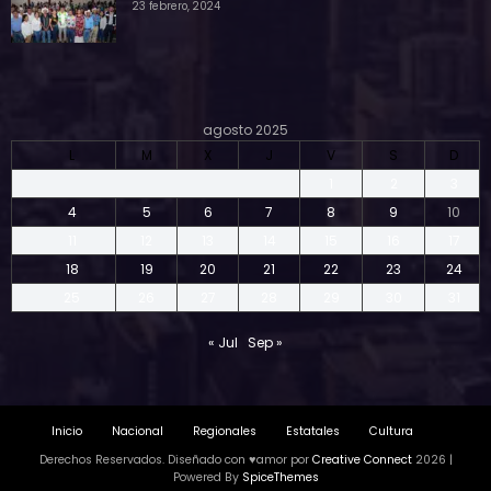
23 febrero, 2024
agosto 2025
L
M
X
J
V
S
D
1
2
3
4
5
6
7
8
9
10
11
12
13
14
15
16
17
18
19
20
21
22
23
24
25
26
27
28
29
30
31
« Jul
Sep »
Inicio
Nacional
Regionales
Estatales
Cultura
Derechos Reservados. Diseñado con ♥amor por
Creative Connect
2026 |
Powered By
SpiceThemes