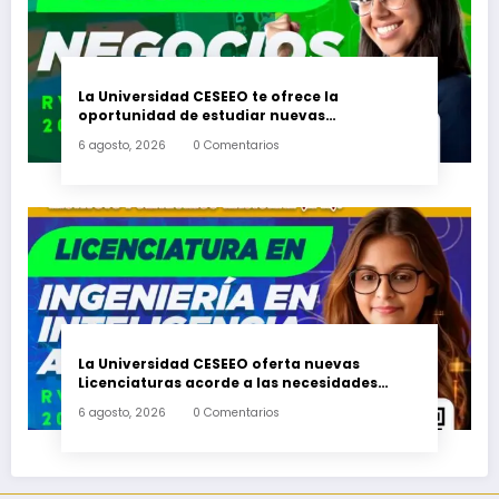
La Universidad CESEEO te ofrece la
oportunidad de estudiar nuevas
Licenciaturas en los Campus Oaxaca, Puerto
6 agosto, 2026
0 Comentarios
Escondido, Ixtepec y en la Matriz Juchitán.
La Universidad CESEEO oferta nuevas
Licenciaturas acorde a las necesidades
educativas de los egresados de escuelas del
6 agosto, 2026
0 Comentarios
nivel medio superior