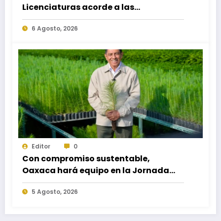
Licenciaturas acorde a las
necesidades educativas de los
6 Agosto, 2026
egresados de escuelas del nivel medio
superior
Editor
0
Con compromiso sustentable,
Oaxaca hará equipo en la Jornada
Nacional de Reforestación 2026
5 Agosto, 2026