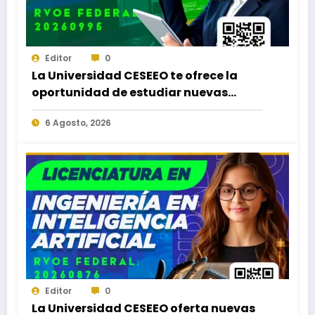
Editor
0
La Universidad CESEEO te ofrece la
oportunidad de estudiar nuevas
Licenciaturas en los Campus Oaxaca,
6 Agosto, 2026
Puerto Escondido, Ixtepec y en la
Matriz Juchitán.
Editor
0
La Universidad CESEEO oferta nuevas