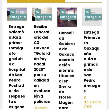
Sin
Sin
Sin
Sin
a
categoría
categoría
categoría
categoría
Recibe
Laborat
Entrega
Consoli
Exhorta
orio del
Primave
da
SSO a
C3
ra
Gobiern
vacuna
Oaxaca
Oaxaqu
o de
rse de
“Galard
eña
Oaxaca
neumoc
ón Rey
aula a
coordin
oco
Pacal
primari
ación
para
l
2025”
a de
interins
preveni
por su
San
titucion
r la
calidad
Pedro
al en
neumon
en
Amuzgo
Sierra
ía
evaluac
s
de
13
s
ión a
Flores
8
noviembre,
policías
diciembre,
2025
Magón
2025
Editor
para
31 enero,