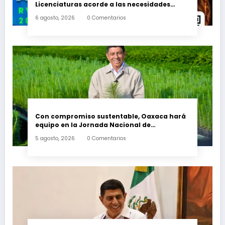
Licenciaturas acorde a las necesidades
educativas de los egresados de escuelas del
6 agosto, 2026
0 Comentarios
nivel medio superior
Con compromiso sustentable, Oaxaca hará
equipo en la Jornada Nacional de
Reforestación 2026
5 agosto, 2026
0 Comentarios