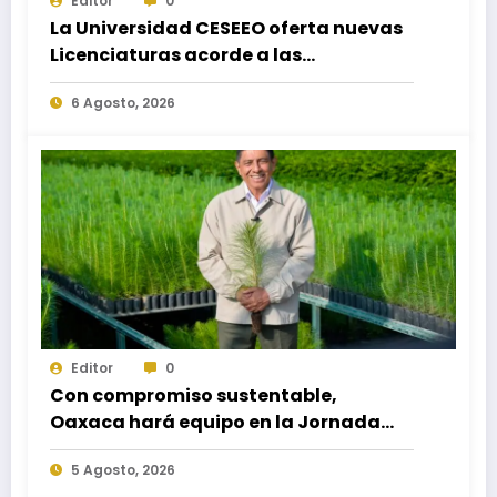
Editor
0
La Universidad CESEEO oferta nuevas
Licenciaturas acorde a las
necesidades educativas de los
6 Agosto, 2026
egresados de escuelas del nivel medio
superior
Editor
0
Con compromiso sustentable,
Oaxaca hará equipo en la Jornada
Nacional de Reforestación 2026
5 Agosto, 2026