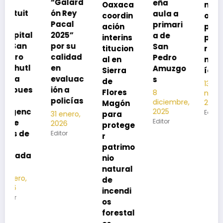
“Galard
eña
Oaxaca
neumoc
ón Rey
aula a
coordin
oco
Pacal
primari
ación
para
l
2025”
a de
interins
preveni
por su
San
titucion
r la
calidad
Pedro
al en
neumon
en
Amuzgo
Sierra
ía
evaluac
s
de
13
s
ión a
Flores
8
noviembre,
policías
diciembre,
2025
Magón
2025
Editor
para
31 enero,
Editor
2026
protege
Editor
r
patrimo
nio
natural
de
incendi
os
forestal