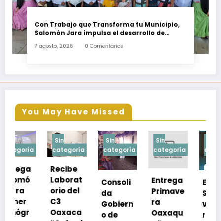
Con Trabajo que Transforma tu Municipio,
Salomón Jara impulsa el desarrollo de
Santiago Minas
7 agosto, 2026
0 Comentarios
You May Have Missed
Sin
Sin
Sin
Sin
a
categoría
categoría
categoría
categoría
Recibe
Laborat
Entrega
Consoli
Exhorta
orio del
Primave
da
SSO a
C3
ra
Gobiern
vacuna
Oaxaca
Oaxaqu
o de
rse de