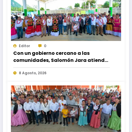
Editor
0
Con un gobierno cercano a las
comunidades, Salomón Jara atiende
necesidades apremiantes de San
8 Agosto, 2026
Miguel Tenango