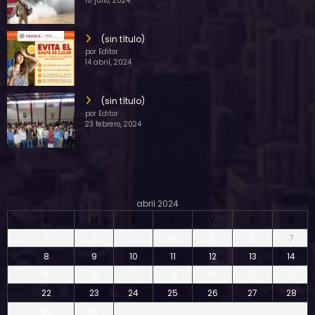
18 julio, 2024
(sin título)
por Editor
14 abril, 2024
(sin título)
por Editor
23 febrero, 2024
abril 2024
L
M
X
J
V
S
D
1
2
3
4
5
6
7
8
9
10
11
12
13
14
15
16
17
18
19
20
21
22
23
24
25
26
27
28
29
30