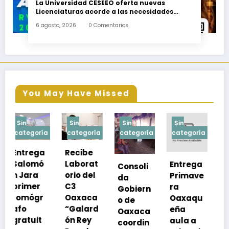
La Universidad CESEEO oferta nuevas
Licenciaturas acorde a las necesidades
educativas de los egresados de escuelas del
6 agosto, 2026
0 Comentarios
nivel medio superior
You May Have Missed
Sin
Sin
Sin
Sin
a
categoría
categoría
categoría
categoría
Recibe
Laborat
Entrega
Consoli
Exhorta
orio del
Primave
da
SSO a
C3
ra
Gobiern
vacuna
Oaxaca
Oaxaqu
o de
rse de
“Galard
eña
Oaxaca
neumoc
ón Rey
aula a
coordin
oco