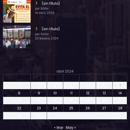
(sin título)
por Editor
14 abril, 2024
(sin título)
por Editor
23 febrero, 2024
abril 2024
L
M
X
J
V
S
D
1
2
3
4
5
6
7
8
9
10
11
12
13
14
15
16
17
18
19
20
21
22
23
24
25
26
27
28
29
30
« Mar
May »