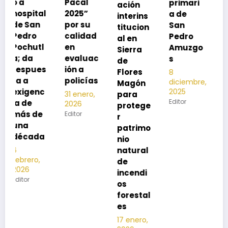
Pacal
primari
ación
para
l
2025”
a de
interins
preveni
por su
San
titucion
r la
calidad
Pedro
al en
neumon
en
Amuzgo
Sierra
ía
evaluac
s
de
13
s
ión a
Flores
8
noviembre,
policías
diciembre,
2025
Magón
2025
Editor
para
31 enero,
Editor
2026
protege
Editor
r
patrimo
nio
natural
de
incendi
os
forestal
es
17 enero,