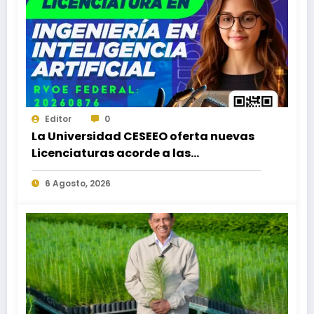
Editor
0
La Universidad CESEEO oferta nuevas
Licenciaturas acorde a las
necesidades educativas de los
6 Agosto, 2026
egresados de escuelas del nivel medio
superior