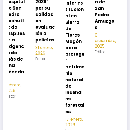
l
2025”
a de
interins
preveni
por su
San
titucion
r la
calidad
Pedro
al en
neumon
en
Amuzgo
Sierra
ía
evaluac
s
de
13
s
ión a
Flores
8
noviembre,
policías
diciembre,
2025
Magón
2025
Editor
para
31 enero,
Editor
2026
protege
Editor
r
patrimo
nio
natural
de
incendi
os
forestal
es
17 enero,
2026