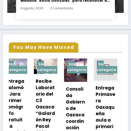
Medalla “Rocío González” para reconocer a
escritoras y escritores de Oaxaca
4 agosto, 2026
0 Comentarios
You May Have Missed
Sin
Sin
Sin
Sin
a
categoría
categoría
categoría
categoría
Recibe
Laborat
Entrega
Consoli
Exhorta
orio del
Primave
da
SSO a
C3
ra
Gobiern
vacuna
Oaxaca
Oaxaqu
o de
rse de
“Galard
eña
Oaxaca
neumoc
ón Rey
aula a
coordin
oco
Pacal
primari
ación
para