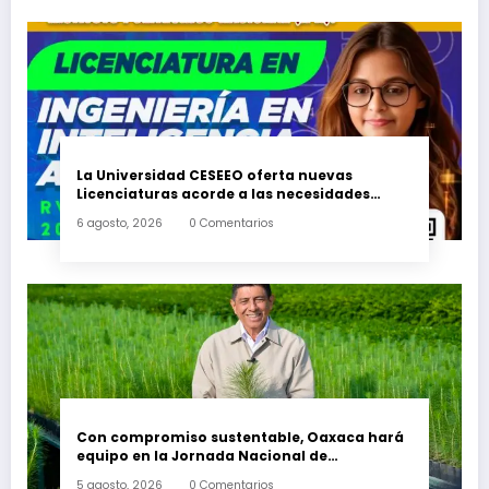
La Universidad CESEEO oferta nuevas
Licenciaturas acorde a las necesidades
educativas de los egresados de escuelas del
6 agosto, 2026
0 Comentarios
nivel medio superior
Con compromiso sustentable, Oaxaca hará
equipo en la Jornada Nacional de
Reforestación 2026
5 agosto, 2026
0 Comentarios