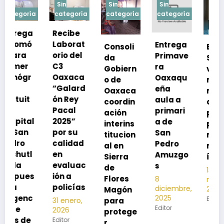
Sin
Sin
Sin
Sin
a
categoría
categoría
categoría
categoría
Recibe
Laborat
Entrega
Consoli
Exhorta
orio del
Primave
da
SSO a
C3
ra
Gobiern
vacuna
Oaxaca
Oaxaqu
o de
rse de
“Galard
eña
Oaxaca
neumoc
ón Rey
aula a
coordin
oco
Pacal
primari
ación
para
l
2025”
a de
interins
preveni
por su
San
titucion
r la
calidad
Pedro
al en
neumon
en
Amuzgo
Sierra
ía
evaluac
s
de
13
s
ión a
Flores
8
noviembre,
policías
diciembre,
2025
Magón
2025
Editor
para
31 enero,
Editor
2026
protege
Editor
r