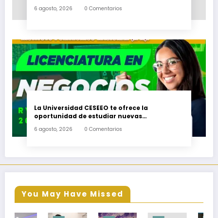
6 agosto, 2026
0 Comentarios
La Universidad CESEEO te ofrece la
oportunidad de estudiar nuevas
Licenciaturas en los Campus Oaxaca, Puerto
6 agosto, 2026
0 Comentarios
Escondido, Ixtepec y en la Matriz Juchitán.
You May Have Missed