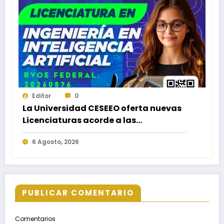
Editor
0
La Universidad CESEEO oferta nuevas
Licenciaturas acorde a las
necesidades educativas de los
6 Agosto, 2026
egresados de escuelas del nivel medio
superior
PUBLICAR COMENTARIO
Comentarios