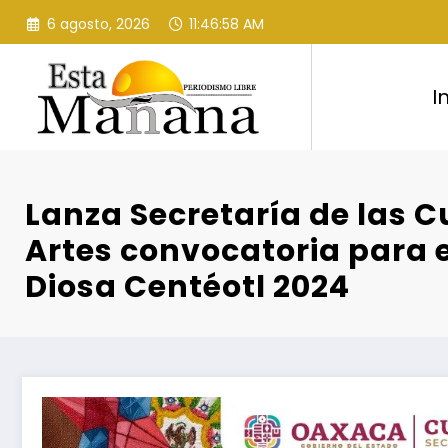
Saltar
6 agosto, 2026
11:46:59 AM
al
contenido
I
Lanza Secretaría de las C
Artes convocatoria para e
Diosa Centéotl 2024