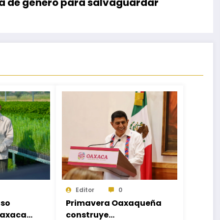
va de género para salvaguardar
Editor
0
so
Primavera Oaxaqueña
Oaxaca
construye