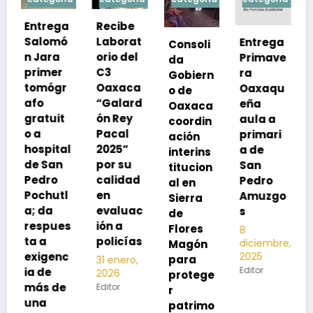
Recibe
Laborat
Entrega
Consoli
Exhorta
orio del
Primave
da
SSO a
C3
ra
Gobiern
vacuna
Oaxaca
Oaxaqu
o de
rse de
“Galard
eña
Oaxaca
neumoc
ón Rey
aula a
coordin
oco
Pacal
primari
ación
para
l
2025”
a de
interins
preveni
por su
San
titucion
r la
calidad
Pedro
al en
neumon
en
Amuzgo
Sierra
ía
evaluac
s
de
13
s
ión a
Flores
8
noviembre,
policías
diciembre,
2025
Magón
2025
Editor
para
31 enero,
Editor
2026
protege
Editor
r
patrimo