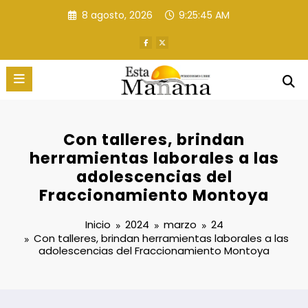
Saltar
8 agosto, 2026
9:25:46 AM
al
contenido
Con talleres, brindan
herramientas laborales a las
adolescencias del
Fraccionamiento Montoya
Inicio
2024
marzo
24
Con talleres, brindan herramientas laborales a las
adolescencias del Fraccionamiento Montoya