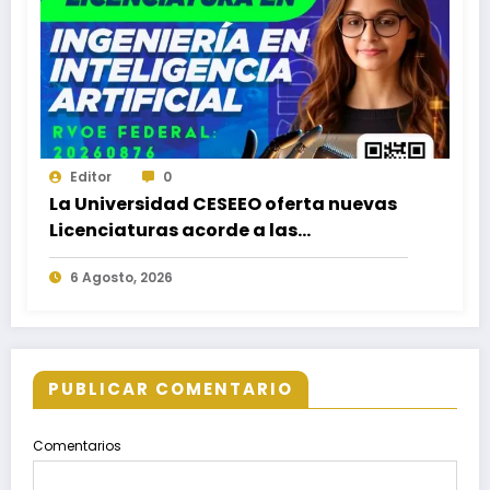
Editor
0
La Universidad CESEEO oferta nuevas
Licenciaturas acorde a las
necesidades educativas de los
6 Agosto, 2026
egresados de escuelas del nivel medio
superior
PUBLICAR COMENTARIO
Comentarios