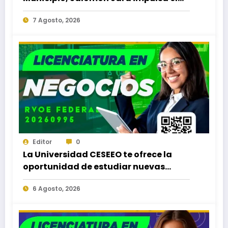
desarrollo de Santiago Minas
7 Agosto, 2026
Editor
0
La Universidad CESEEO te ofrece la
oportunidad de estudiar nuevas
Licenciaturas en los Campus Oaxaca,
6 Agosto, 2026
Puerto Escondido, Ixtepec y en la
Matriz Juchitán.