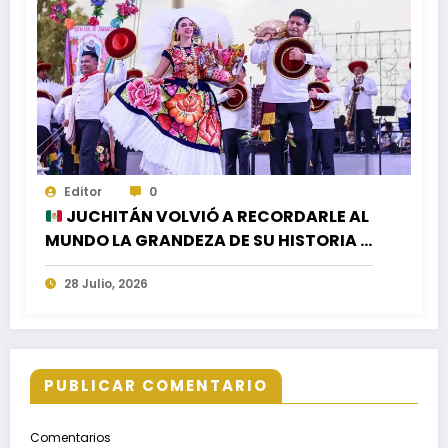
Editor
0
JUCHITÁN VOLVIÓ A RECORDARLE AL
MUNDO LA GRANDEZA DE SU HISTORIA Y
SU CULTURA EN EL CIERRE DE LA
28 Julio, 2026
GUELAGUETZA 2026
PUBLICAR COMENTARIO
Comentarios