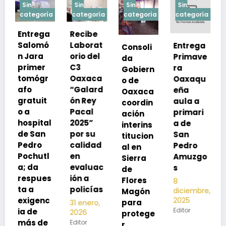
Sin
Sin
Sin
Sin
a
categoría
categoría
categoría
categoría
Recibe
Laborat
Entrega
Consoli
Exhorta
orio del
Primave
da
SSO a
C3
ra
Gobiern
vacuna
Oaxaca
Oaxaqu
o de
rse de
“Galard
eña
Oaxaca
neumoc
ón Rey
aula a
coordin
oco
Pacal
primari
ación
para
l
2025”
a de
interins
preveni
por su
San
titucion
r la
calidad
Pedro
al en
neumon
en
Amuzgo
Sierra
ía
evaluac
s
de
13
s
ión a
Flores
8
noviembre,
policías
diciembre,
2025
Magón
2025
Editor
para
31 enero,
Editor
2026
protege
Editor
r