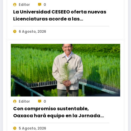
Editor
0
La Universidad CESEEO oferta nuevas
Licenciaturas acorde a las
necesidades educativas de los
6 Agosto, 2026
egresados de escuelas del nivel medio
superior
Editor
0
Con compromiso sustentable,
Oaxaca hará equipo en la Jornada
Nacional de Reforestación 2026
5 Agosto, 2026