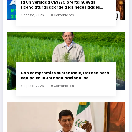
La Universidad CESEEO oferta nuevas
Licenciaturas acorde a las necesidades
educativas de los egresados de escuelas del
6 agosto, 2026
0 Comentarios
nivel medio superior
Con compromiso sustentable, Oaxaca hará
equipo en la Jornada Nacional de
Reforestación 2026
5 agosto, 2026
0 Comentarios