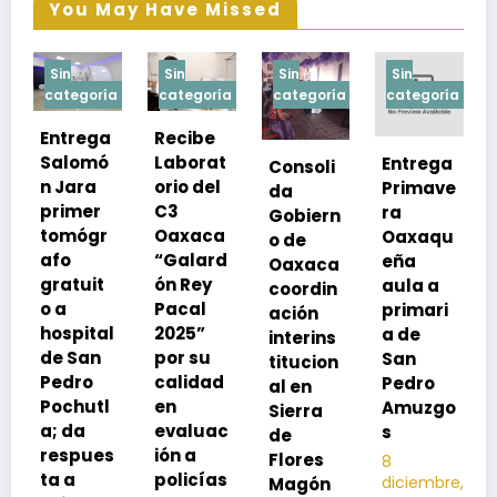
You May Have Missed
Sin
Sin
Sin
Sin
a
categoría
categoría
categoría
categoría
Recibe
Laborat
Entrega
Consoli
Exhorta
orio del
Primave
da
SSO a
C3
ra
Gobiern
vacuna
Oaxaca
Oaxaqu
o de
rse de
“Galard
eña
Oaxaca
neumoc
ón Rey
aula a
coordin
oco
Pacal
primari
ación
para
l
2025”
a de
interins
preveni
por su
San
titucion
r la
calidad
Pedro
al en
neumon
en
Amuzgo
Sierra
ía
evaluac
s
de
13
s
ión a
Flores
8
noviembre,
policías
diciembre,
2025
Magón