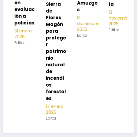
Amuzgo
Sierra
ía
2025-
luac
s
de
2026
13
a
Flores
8
noviembre,
12
cías
diciembre,
2025
Magón
noviembre
2025
Editor
para
ero,
2025
Editor
protege
Editor
r
patrimo
nio
natural
de
incendi
os
forestal
es
17 enero,
2026
Editor