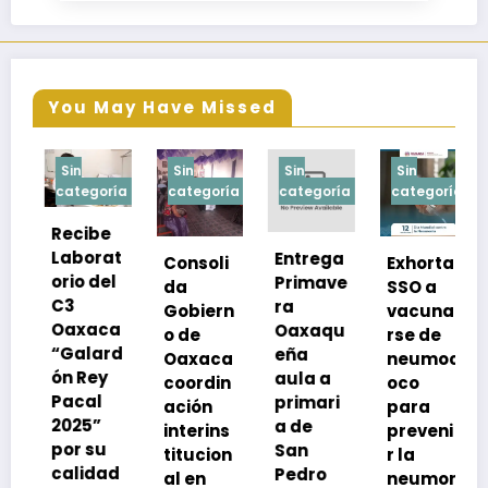
You May Have Missed
Sin
Sin
Sin
Sin
goría
categoría
categoría
categoría
categoría
ibe
Refuerz
orat
Entrega
Consoli
Exhorta
a SSO
 del
Primave
da
SSO a
medida
ra
Gobiern
vacuna
s
aca
Oaxaqu
o de
rse de
prevent
lard
eña
Oaxaca
neumoc
ivas
ey
aula a
coordin
oco
durante
al
primari
ación
para
la
5”
a de
interins
preveni
tempor
su
San
titucion
r la
ada
idad
Pedro
al en
neumon
invernal