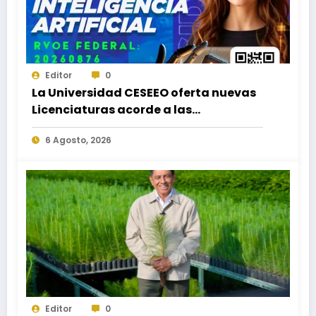
Editor
0
La Universidad CESEEO oferta nuevas
Licenciaturas acorde a las
necesidades educativas de los
6 Agosto, 2026
egresados de escuelas del nivel medio
superior
Editor
0