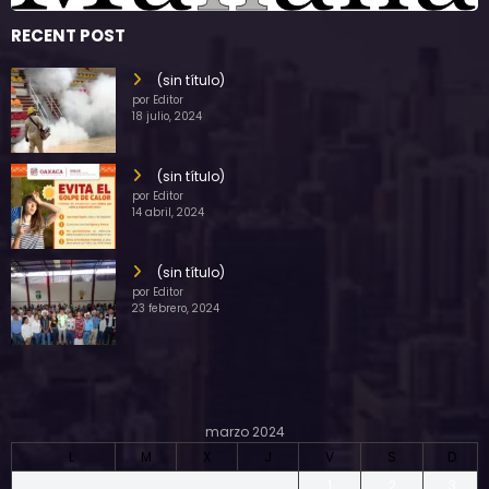
RECENT POST
(sin título)
por Editor
18 julio, 2024
(sin título)
por Editor
14 abril, 2024
(sin título)
por Editor
23 febrero, 2024
marzo 2024
L
M
X
J
V
S
D
1
2
3