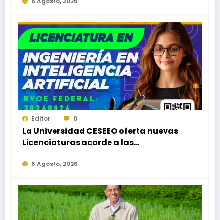
6 Agosto, 2026
Puerto Escondido, Ixtepec y en la
Matriz Juchitán.
Editor
0
La Universidad CESEEO oferta nuevas
Licenciaturas acorde a las
necesidades educativas de los
6 Agosto, 2026
egresados de escuelas del nivel medio
superior