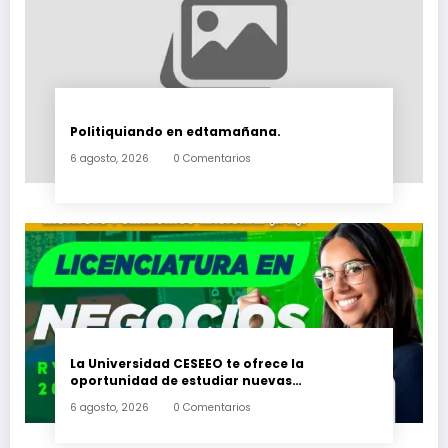
Politiquiando en edtamañana.
6 agosto, 2026
0 Comentarios
La Universidad CESEEO te ofrece la
oportunidad de estudiar nuevas
Licenciaturas en los Campus Oaxaca, Puerto
6 agosto, 2026
0 Comentarios
Escondido, Ixtepec y en la Matriz Juchitán.