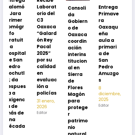
Recibe
Laborat
Entrega
Consoli
Exhorta
orio del
Primave
da
SSO a
C3
ra
Gobiern
vacuna
Oaxaca
Oaxaqu
o de
rse de
“Galard
eña
Oaxaca
neumoc
ón Rey
aula a
coordin
oco
Pacal
primari
ación
para
l
2025”
a de
interins
preveni
por su
San
titucion
r la
calidad
Pedro
al en
neumon
en
Amuzgo
Sierra
ía
evaluac
s
de
13
s
ión a
Flores
8
noviembre,
policías
diciembre,
2025
Magón
2025
Editor
para
31 enero,
Editor
2026
protege
Editor
r
patrimo
nio
natural