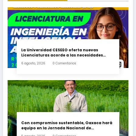
La Universidad CESEEO oferta nuevas
Licenciaturas acorde a las necesidades
educativas de los egresados de escuelas del
6 agosto, 2026
0 Comentarios
nivel medio superior
Con compromiso sustentable, Oaxaca hará
equipo en la Jornada Nacional de
Reforestación 2026