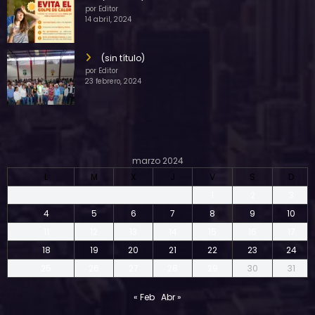
por Editor
14 abril, 2024
(sin título)
por Editor
23 febrero, 2024
marzo 2024
L
M
X
J
V
S
D
1
2
3
4
5
6
7
8
9
10
11
12
13
14
15
16
17
18
19
20
21
22
23
24
25
26
27
28
29
30
31
« Feb
Abr »