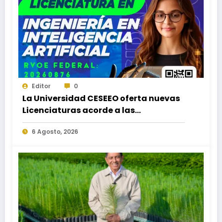
Editor
0
La Universidad CESEEO oferta nuevas
Licenciaturas acorde a las
necesidades educativas de los
6 Agosto, 2026
egresados de escuelas del nivel medio
superior