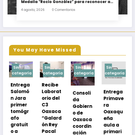
Medalla “Rocío González” para reconocer a
escritoras y escritores de Oaxaca
4 agosto, 2026
0 Comentarios
You May Have Missed
Sin
Sin
Sin
Sin
a
categoría
categoría
categoría
categoría
Recibe
Laborat
Entrega
Consoli
Exhorta
orio del
Primave
da
SSO a
C3
ra
Gobiern
vacuna
Oaxaca
Oaxaqu
o de
rse de
“Galard
eña
Oaxaca
neumoc
ón Rey
aula a
coordin
oco
Pacal
primari
ación
para