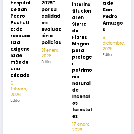
l
2025”
a de
interins
preveni
por su
San
titucion
r la
calidad
Pedro
al en
neumon
en
Amuzgo
Sierra
ía
evaluac
s
de
13
s
ión a
Flores
8
noviembre,
policías
diciembre,
2025
Magón
2025
Editor
para
31 enero,
Editor
2026
protege
Editor
r
patrimo
nio
natural
de
incendi
os
forestal
es
17 enero,
2026