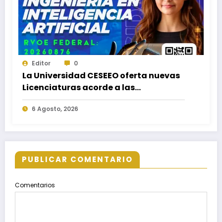
Editor
0
La Universidad CESEEO oferta nuevas
Licenciaturas acorde a las
necesidades educativas de los
6 Agosto, 2026
egresados de escuelas del nivel medio
superior
PUBLICAR COMENTARIO
Comentarios