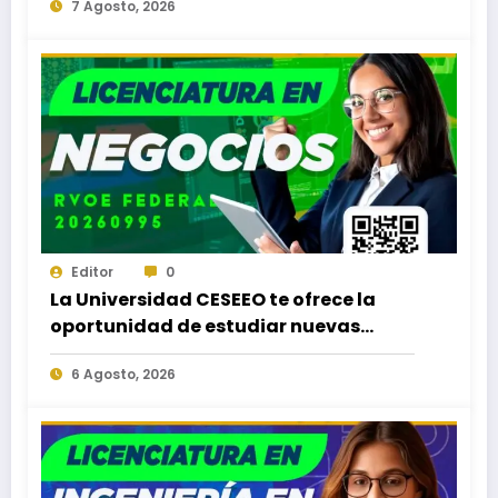
7 Agosto, 2026
Editor
0
La Universidad CESEEO te ofrece la
oportunidad de estudiar nuevas
Licenciaturas en los Campus Oaxaca,
6 Agosto, 2026
Puerto Escondido, Ixtepec y en la
Matriz Juchitán.