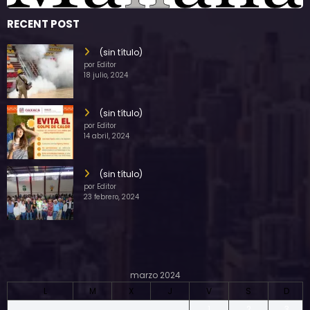
RECENT POST
(sin título)
por Editor
18 julio, 2024
(sin título)
por Editor
14 abril, 2024
(sin título)
por Editor
23 febrero, 2024
marzo 2024
L
M
X
J
V
S
D
1
2
3