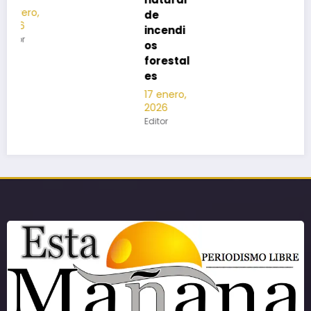
de
incendi
os
forestal
es
17 enero,
2026
Editor