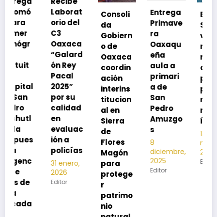
Recibe
Laborat
Entrega
Consoli
Exhorta
orio del
Primave
da
SSO a
C3
ra
Gobiern
vacuna
Oaxaca
Oaxaqu
o de
rse de
“Galard
eña
Oaxaca
neumoc
ón Rey
aula a
coordin
oco
Pacal
primari
ación
para
l
2025”
a de
interins
preveni
por su
San
titucion
r la
calidad
Pedro
al en
neumon
en
Amuzgo
Sierra
ía
evaluac
s
de
13
s
ión a
Flores
8
noviembre,
policías
diciembre,
2025
Magón
2025
Editor
para
31 enero,
Editor
2026
protege
Editor
r
patrimo
nio
natural