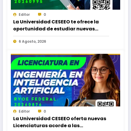
Editor
0
La Universidad CESEEO te ofrece la
oportunidad de estudiar nuevas
Licenciaturas en los Campus Oaxaca,
6 Agosto, 2026
Puerto Escondido, Ixtepec y en la
Matriz Juchitán.
Editor
0
La Universidad CESEEO oferta nuevas
Licenciaturas acorde a las