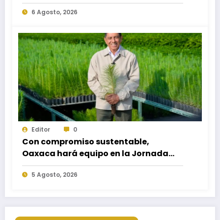
necesidades educativas de los
6 Agosto, 2026
egresados de escuelas del nivel medio
superior
Editor
0
Con compromiso sustentable,
Oaxaca hará equipo en la Jornada
Nacional de Reforestación 2026
5 Agosto, 2026