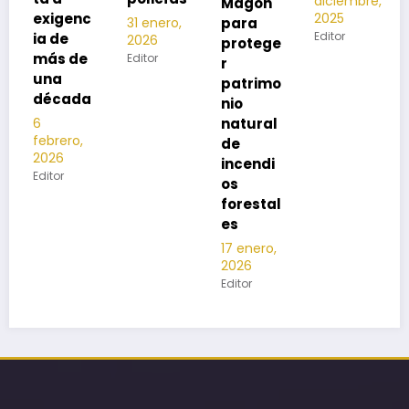
diciembre,
2025
Magón
2025
Editor
para
31 enero,
Editor
2026
protege
Editor
r
patrimo
nio
natural
de
incendi
os
forestal
es
17 enero,
2026
Editor