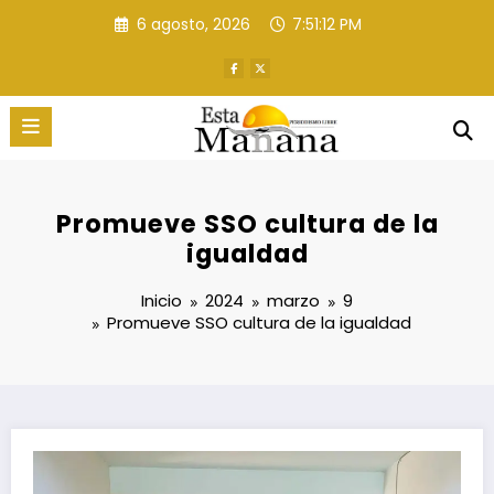
Saltar
6 agosto, 2026
7:51:13 PM
al
contenido
Promueve SSO cultura de la
igualdad
Inicio
2024
marzo
9
Promueve SSO cultura de la igualdad