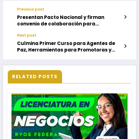
Previous post
Presentan Pacto Nacional y firman
convenio de colaboración para
Implementación de la Justicia de Género
Next post
en Oaxaca
Culmina Primer Curso para Agentes de
Paz, Herramientas para Promotoras y
Promotores Comunitarios en Mediación
RELATED POSTS