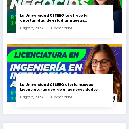
La Universidad CESEEO te ofrece la
oportunidad de estudiar nuevas
Licenciaturas en los Campus Oaxaca, Puerto
6 agosto, 2026
0 Comentarios
Escondido, Ixtepec y en la Matriz Juchitán.
La Universidad CESEEO oferta nuevas
Licenciaturas acorde a las necesidades
educativas de los egresados de escuelas del
6 agosto, 2026
0 Comentarios
nivel medio superior