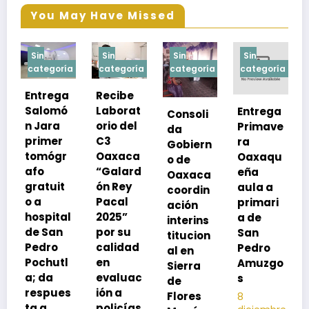
You May Have Missed
Sin
Sin
Sin
Sin
a
categoría
categoría
categoría
categoría
Recibe
Laborat
Entrega
Consoli
Exhorta
orio del
Primave
da
SSO a
C3
ra
Gobiern
vacuna
Oaxaca
Oaxaqu
o de
rse de
“Galard
eña
Oaxaca
neumoc
ón Rey
aula a
coordin
oco
Pacal
primari
ación
para
l
2025”
a de
interins
preveni
por su
San
titucion
r la
calidad
Pedro
al en
neumon
en
Amuzgo
Sierra
ía
evaluac
s
de
13
s
ión a
Flores
8
noviembre,
policías