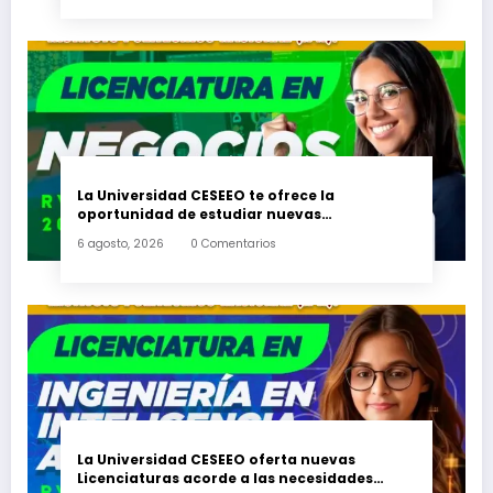
La Universidad CESEEO te ofrece la
oportunidad de estudiar nuevas
Licenciaturas en los Campus Oaxaca, Puerto
6 agosto, 2026
0 Comentarios
Escondido, Ixtepec y en la Matriz Juchitán.
La Universidad CESEEO oferta nuevas
Licenciaturas acorde a las necesidades