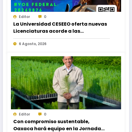
Editor
0
La Universidad CESEEO oferta nuevas
Licenciaturas acorde a las
necesidades educativas de los
6 Agosto, 2026
egresados de escuelas del nivel medio
superior
Editor
0
Con compromiso sustentable,
Oaxaca hará equipo en la Jornada