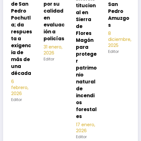
por su
San
titucion
r la
calidad
Pedro
al en
neumon
en
Amuzgo
Sierra
ía
evaluac
s
de
13
s
ión a
Flores
8
noviembre,
policías
diciembre,
2025
Magón
2025
Editor
para
31 enero,
Editor
2026
protege
Editor
r
patrimo
nio
natural
de
incendi
os
forestal
es
17 enero,
2026
Editor