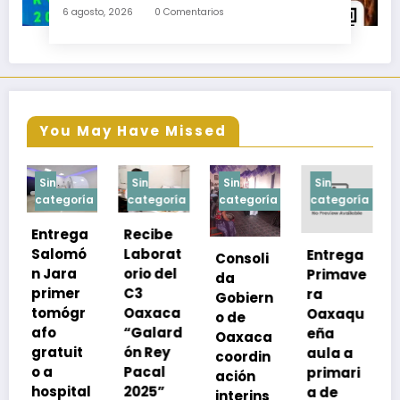
educativas de los egresados de escuelas del
6 agosto, 2026
0 Comentarios
nivel medio superior
You May Have Missed
Sin
Sin
Sin
Sin
a
categoría
categoría
categoría
categoría
Recibe
Laborat
Entrega
Consoli
Exhorta
orio del
Primave
da
SSO a
C3
ra
Gobiern
vacuna
Oaxaca
Oaxaqu
o de
rse de
“Galard
eña
Oaxaca
neumoc
ón Rey
aula a
coordin
oco
Pacal
primari
ación
para
l
2025”
a de
interins
preveni