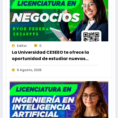
Editor
0
La Universidad CESEEO te ofrece la
oportunidad de estudiar nuevas
Licenciaturas en los Campus Oaxaca,
6 Agosto, 2026
Puerto Escondido, Ixtepec y en la
Matriz Juchitán.